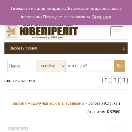
+380 (99) 006 25 46
Тимчасово магазин не працює.Всі замовлення приймаються в
0
0
Вход / Регистрация
інстаграммі.Переходьте за посиланням.
Відхилити
0 грн.
Увімкніт
навігаці
Выбрать раздел
Да
Поиск
Социальные сети
магазин
»
Каблучки золоті зі вставками
» Золота каблучка з
фианитом КВ2960