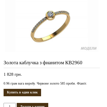
Золота каблучка з фианитом КВ2960
1 828
грн.
0.96 грам вага виробу. Червоне золото 585 проби. Фіаніт.
Купить в один клик
Золота
Додати у кошик