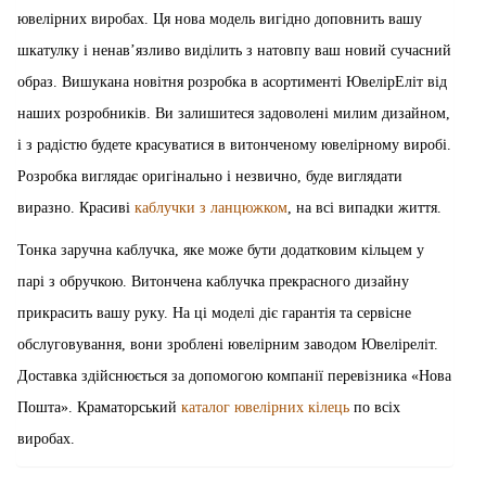
ювелірних виробах. Ця нова модель вигідно доповнить вашу
шкатулку і ненав’язливо виділить з натовпу ваш новий сучасний
образ. Вишукана новітня розробка в асортименті ЮвелірЕліт від
наших розробників. Ви залишитеся задоволені милим дизайном,
і з радістю будете красуватися в витонченому ювелірному виробі.
Розробка виглядає оригінально і незвично, буде виглядати
виразно. Красиві
каблучки з ланцюжком
, на всі випадки життя.
Тонка заручна каблучка, яке може бути додатковим кільцем у
парі з обручкою. Витончена каблучка прекрасного дизайну
прикрасить вашу руку. На ці моделі діє гарантія та сервісне
обслуговування, вони зроблені ювелірним заводом Ювеліреліт.
Доставка здійснюється за допомогою компанії перевізника «Нова
Пошта». Краматорський
каталог ювелірних кілець
по всіх
виробах.