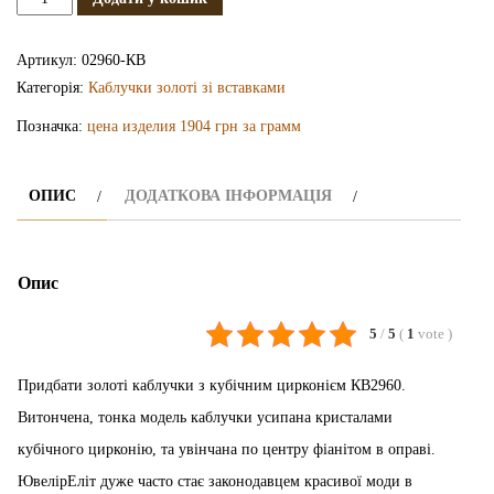
каблучка
з
Артикул:
02960-КВ
фианитом
Категорія:
Каблучки золоті зі вставками
КВ2960
Позначка:
цена изделия 1904 грн за грамм
кількість
ОПИС
ДОДАТКОВА ІНФОРМАЦІЯ
Опис
5
/
5
(
1
vote
)
Придбати золоті каблучки з кубічним цирконієм КВ2960.
Витончена, тонка модель каблучки усипана кристалами
кубічного цирконію, та увінчана по центру фіанітом в оправі.
ЮвелірЕліт дуже часто стає законодавцем красивої моди в