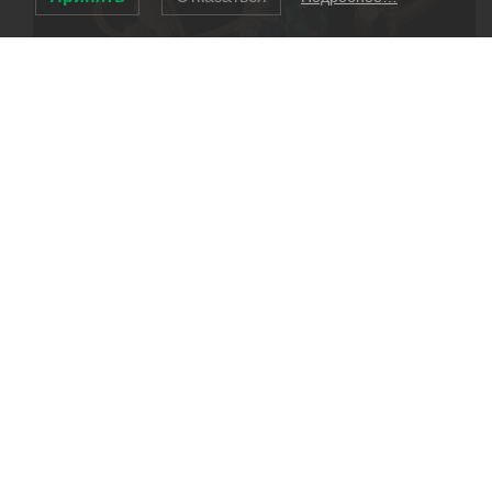
Інтернет магазин
|
Новинки
|
Натуральне каміння
|
Доставка
|
Торговельна мережа
|
Контакти
|
Гуртовикам
|
Про нас