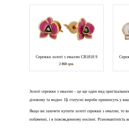
Сережки золоті з емаллю СВ1818.9
Сереж
2 868
грн.
Золоті сережки з емаллю – це ще один вид оригінальних
діловому та модно. Ці статусні вироби привнесуть у ваш
Якщо ви захочете купити золоті сережки з емаллю, то в
побаченні, і в повсякденному носінні. Різноманітність 