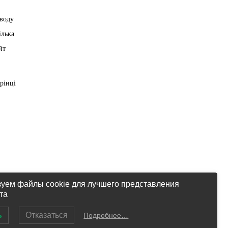
аводу
ілька
йт
рінці
уем файлы cookie для лучшего представления
та
.
ь
Отказаться
Подробнее…