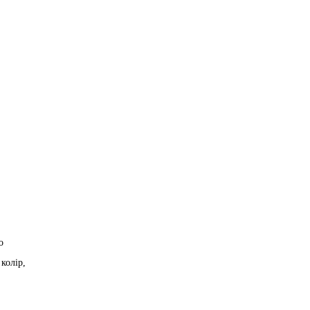
о
колір,