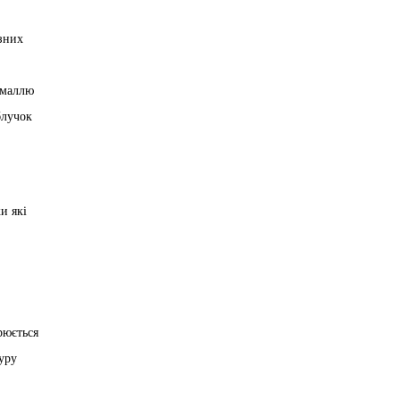
ізних
емаллю
блучок
и які
рюється
уру