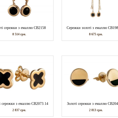
ті сережки з емаллю СВ2158
Сережки золоті з емаллю СВ198
8 514
грн.
8 675
грн.
і сережки з емаллю СВ2073.14
Золоті сережки з емаллю СВ204
2 837
грн.
2 813
грн.