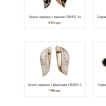
Золоті сережки з емаллю СВ1851.14
Сереж
8 015
грн.
Золоті сережки з фіанітами СВ1851.1
Сереж
7 908
грн.