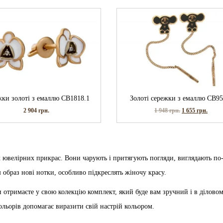
ки золоті з емаллю СВ1818.1
Золоті сережки з емаллю СВ95
2 904
грн.
1 948
грн.
1 655
грн.
 ювелірних прикрас. Вони чарують і притягують погляди, виглядають по
 образ нові нотки, особливо підкреслять жіночу красу.
и отримаєте у свою колекцію комплект, який буде вам зручний і в ділово
кольорів допомагає виразити свій настрій кольором.