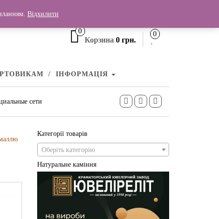
+380 (99) 006 25 46
силанням.
Відхилити
0
0
Корзина
0 грн.
УРТОВИКАМ
ІНФОРМАЦІЯ
циальные сети
Категорії товарів
емаллю
Оберіть категорію
Натуральне каміння