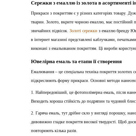
Сережки з емаллю із золота в асортименті 
Прикраси з покриттям є у різних категоріях товару. Дуж
тварин. Золото, вкрите чорною емаллю, має постійний п
звичайних підвісок.
Золоті сережки
з емаллю бренду Юве
в інтернет магазині представлені каблучками, печаткам
виконані з емальованим покриттям. Ці вироби користую
Ювелірна емаль та етапи її створення
Емалювання – це спеціальна техніка покриття золотих с
підкреслюють форму прикраси. Основні методи нанесенн
1. Найпередовіший, це фотополімерна емаль, після нанес
Виходить хороша стійкість до подряпин та чудовий блис
2. Гаряча емаль, тут дрібне скло у вигляді порошку, нан
дивовижно гладке покриття високої твердості. Щоб дося
повторюють кілька разів.