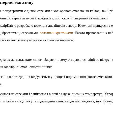
інтернет магазину
е популярними є дитячі сережки з кольоровою емаллю, як квіток, так і р
опит, є варіанти пусет (гвоздиків), протяжок, прикрашених емаллю, і
лірЕліт є розробкою ювелірів дизайнерів заводу. Ювелірні прикраси з 
и, браслетами, сережками,
золотими хрестиками
. Багато православних ка
ться великою популярністю та стійким попитом.
ережок легкоплавким склом. Завдяки цьому створюються лінії та візерунк
я ювелірної емалі описані нижче.
ення її затвердіння відбувається у процесі опромінення фотоелементами.
к.
оситься на сережки і запікається в печі за дуже високих температур. Утво
гти глибини відтінку та підвищеної стійкості до пошкоджень, цю процед