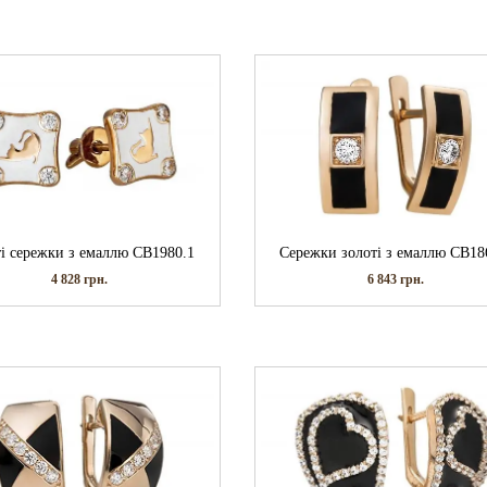
ті сережки з емаллю СВ1980.1
Сережки золоті з емаллю СВ18
4 828
грн.
6 843
грн.