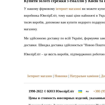
Купити золоті сережки з емаллю у Києві та
У нашому фірмовому
інтернет магазині
ви можете купит
виробника ЮвелірЕліт, тому наші ціни найнижчі в Україн
тисяч виробів, допоможе вам купити недорого подарунок
магазину.
Ми здійснюємо доставку по всій Україні, формуючи зам
доставки. Швидка доставка здійснюється “Новою Пошто
ЮвелірЕліт – це якість виробів, підтверджених роботою 
Інтернет магазин
|
Новинки
|
Натуральне каміння
|
До
1998-2022 © КЮЗ
ЮвелірЕліт
+380 (99
Цены и стоимость ювелирных изделий, указанные
Наложенный платёж. Доставка украшений осуществляется "Новой П