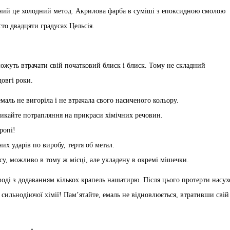
вний це холодний метод. Акрилова фарба в суміші з епоксидною смолою
сто двадцяти градусах Цельсія.
 можуть втрачати свій початковий блиск і блиск. Тому не складний
овгі роки.
аль не вигоріла і не втрачала свого насиченого кольору.
икайте потрапляння на прикраси хімічних речовин.
ропі!
х ударів по виробу, тертя об метал.
су, можливо в тому ж місці, але укладену в окремі мішечки.
оді з додаванням кількох крапель нашатирю. Після цього протерти насух
 сильнодіючої хімії! Пам’ятайте, емаль не відновлюється, втративши свій 