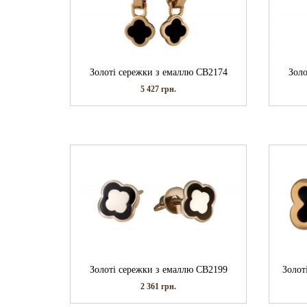
Золоті сережки з емаллю СВ2174
Золо
5 427
грн.
Золоті сережки з емаллю СВ2199
Золот
2 361
грн.