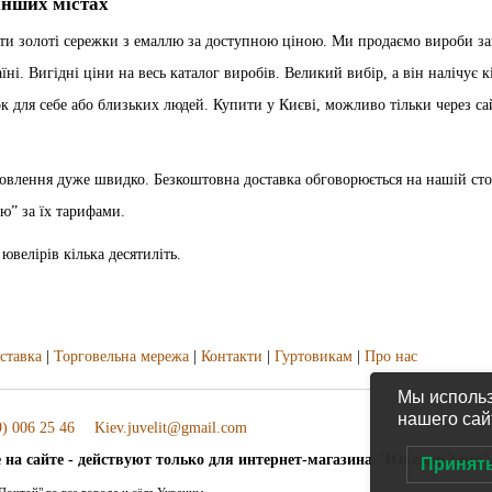
 інших містах
и золоті сережки з емаллю за доступною ціною. Ми продаємо вироби з
і. Вигідні ціни на весь каталог виробів. Великий вибір, а він налічує к
 для себе або близьких людей. Купити у Києві, можливо тільки через са
овлення дуже швидко. Безкоштовна доставка обговорюється на нашій сто
ю” за їх тарифами.
ювелірів кілька десятиліть.
ставка
|
Торговельна мережа
|
Контакти
|
Гуртовикам
|
Про нас
Мы использ
нашего сай
) 006 25 46
Kiev.juvelit@gmail.com
 на сайте - действуют только для интернет-магазина "ЮвелирЭлит"
Принят
очтой" во все города и сёла Украины