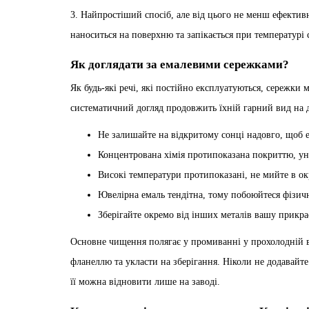
3. Найпростіший спосіб, але від цього не менш ефекти
наноситься на поверхню та запікається при температурі 
Як доглядати за емалевими сережками?
Як будь-які речі, які постійно експлуатуються, сережки
систематичний догляд продовжить їхній гарний вид на д
Не залишайте на відкритому сонці надовго, щоб ем
Концентрована хімія протипоказана покриттю, ун
Високі температури протипоказані, не мийте в ок
Ювелірна емаль тендітна, тому побоюйтеся фізични
Зберігайте окремо від інших металів вашу прикра
Основне чищення полягає у промиванні у прохолодній в
фланеллю та укласти на зберігання. Ніколи не додавайте
її можна відновити лише на заводі.