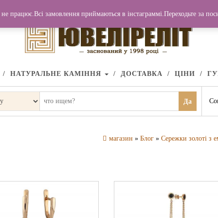
не працює.Всі замовлення приймаються в інстаграммі.Переходьте за по
НАТУРАЛЬНЕ КАМІННЯ
ДОСТАВКА
ЦІНИ
Г
Со
Да
магазин
»
Блог
»
Сережки золоті з 