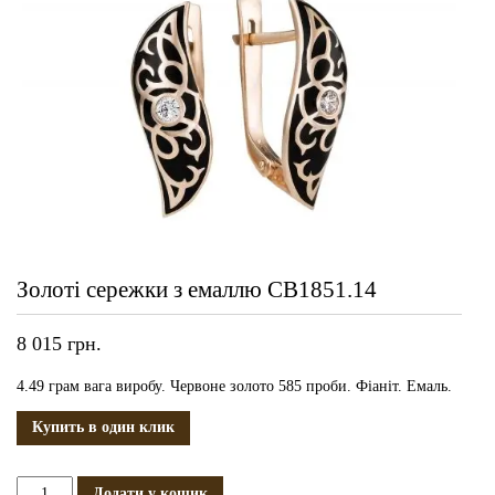
Золоті сережки з емаллю СВ1851.14
8 015
грн.
4.49 грам вага виробу. Червоне золото 585 проби. Фіаніт. Емаль.
Купить в один клик
Золоті
Додати у кошик