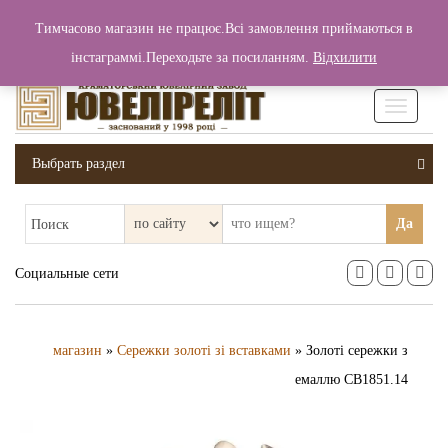
+380 (99) 006 25 46
Тимчасово магазин не працює.Всі замовлення приймаються в
0
0
Вход / Регистрация
інстаграммі.Переходьте за посиланням.
Відхилити
0 грн.
Увімкніт
навігаці
Выбрать раздел
Да
Поиск
Социальные сети
магазин
»
Сережки золоті зі вставками
» Золоті сережки з
емаллю СВ1851.14