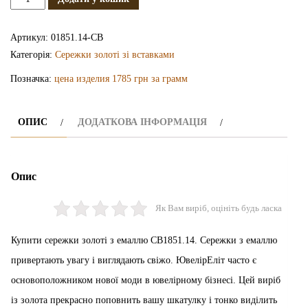
сережки
з
Артикул:
01851.14-СВ
емаллю
Категорія:
Сережки золоті зі вставками
СВ1851.14
Позначка:
цена изделия 1785 грн за грамм
кількість
ОПИС
ДОДАТКОВА ІНФОРМАЦІЯ
Опис
Як Вам виріб, оцініть будь ласка
Купити сережки золоті з емаллю СВ1851.14. Сережки з емаллю
привертають увагу і виглядають свіжо. ЮвелірЕліт часто є
основоположником нової моди в ювелірному бізнесі. Цей виріб
із золота прекрасно поповнить вашу шкатулку і тонко виділить