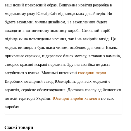
ваш новий прекрасний образ. Вишукана новітня розробка в
модельному ряду ЮвелірЕліт від заводських дизайнерів. Ви
будете захоплені милим дизайном, і з захопленням будете
виходити в витонченому золотому виробі. Стильний виріб
підійде як на повсякденне носіння, так і на вечірній вихід. Ця
модель виглядає з будь-яким чином, особливо для свята. Емаль,
прикрашає сережки, підкреслює блиск металу, вставок з каменів,
створює красиві яскраві переливи. Зручна застібка не дасть
загубитися з вушка. Маленькі витончені
гвоздики перли
.
Виробник ювелірний завод ЮвелірЕліт, для всіх моделей є
гарантія, сервісне обслуговування. Доставка товару здійснюється
по всій території України.
Ювелірні вироби каталоги
по всіх
виробах.
Схожі товари