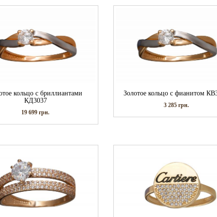
отое кольцо с бриллиантами
Золотое кольцо с фианитом КВ
КД3037
3 285
грн.
19 699
грн.