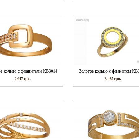
ое кольцо с фианитами КВ3014
Золотое кольцо с фианитом КВ
2 647
грн.
3 485
грн.