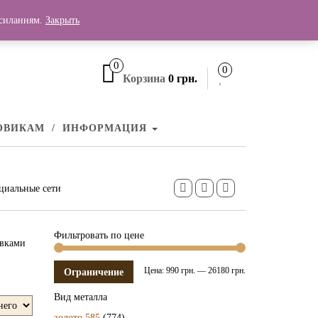
осиланням.
Закрыть
+380 (99) 006 25 46
0
0
Корзина
0 грн.
ОВИКАМ
ИНФОРМАЦИЯ
циальные сети
Фильтровать по цене
авками
Цена:
990 грн.
—
26180 грн.
Ограничение
Вид металла
золото 585
(774)