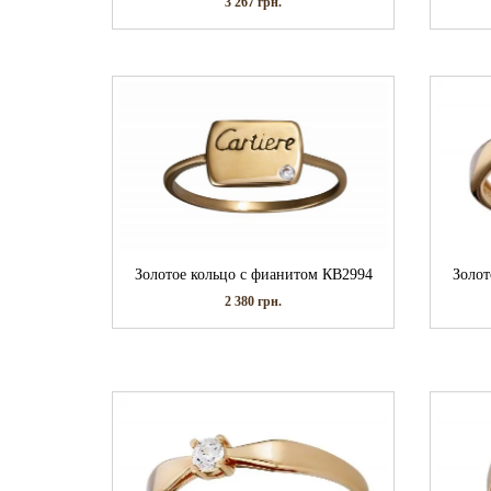
3 267
грн.
Золотое кольцо с фианитом КВ2994
Золот
2 380
грн.