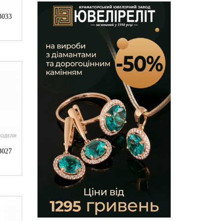
3033
3027