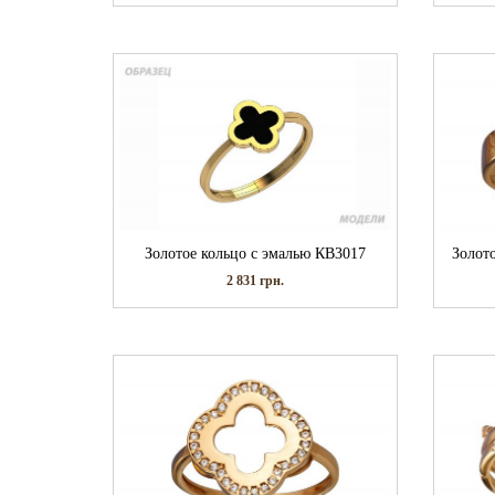
Золотое кольцо с эмалью КВ3017
Золот
2 831
грн.