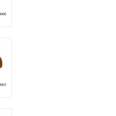
3006
3003