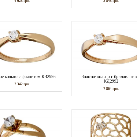
4 628
грн.
3 848
грн.
ое кольцо с фианитом КВ2993
Золотое кольцо с бриллианта
КД2992
2 342
грн.
7 864
грн.