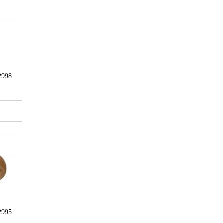
2998
2995