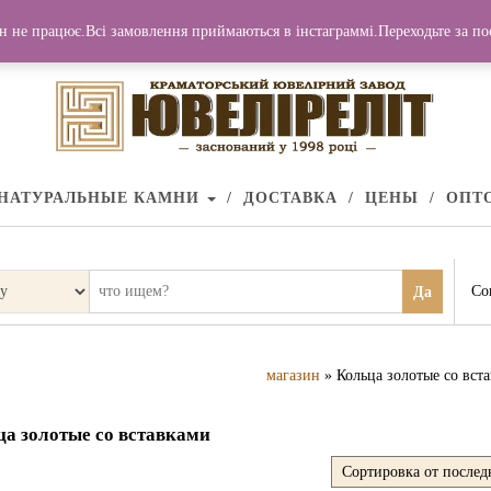
н не працює.Всі замовлення приймаються в інстаграммі.Переходьте за п
НАТУРАЛЬНЫЕ КАМНИ
ДОСТАВКА
ЦЕНЫ
ОПТ
Со
Да
магазин
» Кольца золотые со вст
ца золотые со вставками