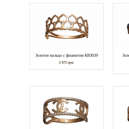
Золотое кольцо с фианитом КВ3039
Зол
2 475
грн.