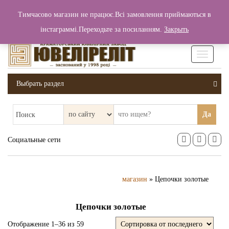
+380 (99) 006 25 46
Тимчасово магазин не працює.Всі замовлення приймаються в
0
0
Вход / Регистрация
інстаграммі.Переходьте за посиланням.
Закрыть
0 грн.
Увімкніт
навігаці
Выбрать раздел
Да
Поиск
Социальные сети
магазин
» Цепочки золотые
Цепочки золотые
Отображение 1–36 из 59