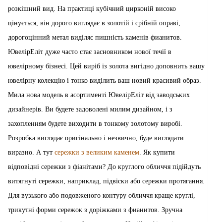
розкішний вид. На практиці кубічний цирконій високо
цінується, він дорого виглядає в золотій і срібній оправі,
дорогоцінний метал виділяє пишність каменів фианитов.
ЮвелірЕліт дуже часто стає засновником нової течії в
ювелірному бізнесі. Цей виріб із золота вигідно доповнить вашу
ювелірну колекцію і тонко виділить ваш новий красивий образ.
Мила нова модель в асортименті ЮвелірЕліт від заводських
дизайнерів. Ви будете задоволені милим дизайном, і з
захопленням будете виходити в тонкому золотому виробі.
Розробка виглядає оригінально і незвично, буде виглядати
виразно. А тут
сережки з великим каменем
. Як купити
відповідні сережки з фіанітами? До круглого обличчя підійдуть
витягнуті сережки, наприклад, підвіски або сережки протягання.
Для вузького або подовженого контуру обличчя краще круглі,
трикутні форми сережок з доріжками з фианитов. Зручна