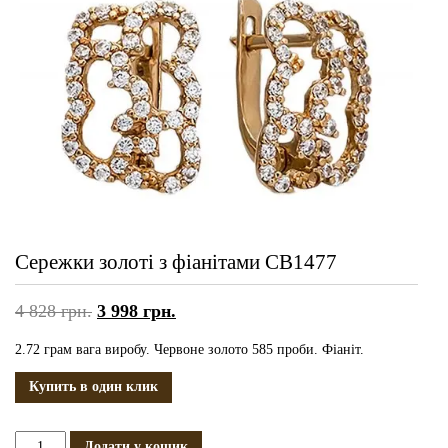
Сережки золоті з фіанітами СВ1477
4 828
грн.
3 998
грн.
2.72 грам вага виробу. Червоне золото 585 проби. Фіаніт.
Купить в один клик
Сережки
Додати у кошик