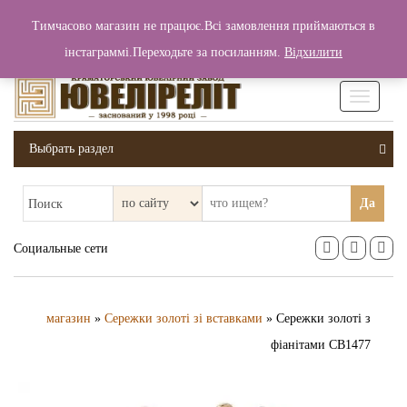
+380 (99) 006 25 46
Тимчасово магазин не працює.Всі замовлення приймаються в
0
0
Вход / Регистрация
інстаграммі.Переходьте за посиланням.
Відхилити
0 грн.
Увімкніт
навігаці
Выбрать раздел
Да
Поиск
Социальные сети
магазин
»
Сережки золоті зі вставками
» Сережки золоті з
фіанітами СВ1477