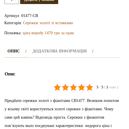
золоті
з
Артикул:
01477-СВ
фіанітами
Категорія:
Сережки золоті зі вставками
СВ1477
Позначка:
ціна виробу 1470 грн за грам
кількість
ОПИС
ДОДАТКОВА ІНФОРМАЦІЯ
Опис
5
/
5
(
1
vote
)
Придбати сережки золоті з фіанітами СВ1477. Великим попитом
у всьому світі користуються золоті сережки з фіанітами. Чому
саме цей камінь? Відповідь проста. Сережки з фианитом
пов’язують мало поєднувані характеристики: недорога ціна і