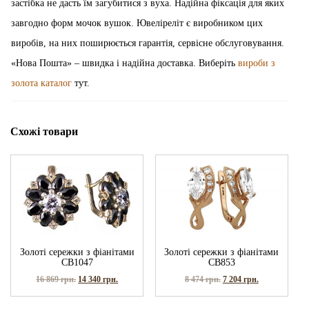
застібка не дасть їм загубитися з вуха. Надійна фіксація для яких
завгодно форм мочок вушок. Ювеліреліт є виробником цих
виробів, на них поширюється гарантія, сервісне обслуговування.
«Нова Пошта» – швидка і надійна доставка. Виберіть
вироби з
золота каталог
тут.
Схожі товари
Золоті сережки з фіанітами
Золоті сережки з фіанітами
СВ1047
СВ853
16 869
грн.
14 340
грн.
8 474
грн.
7 204
грн.