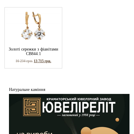
Золоті сережки з фіанітами
СВ844.1
16 234
грн.
13 715
грн.
Натуральне каміння