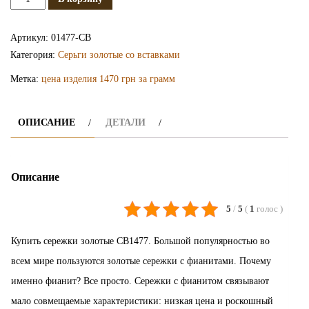
Сережки
золотые
Артикул:
01477-СВ
с
Категория:
Серьги золотые со вставками
фианитами
Метка:
цена изделия 1470 грн за грамм
СВ1477
ОПИСАНИЕ
ДЕТАЛИ
Описание
5
/
5
(
1
голос
)
Купить сережки золотые СВ1477. Большой популярностью во
всем мире пользуются золотые сережки с фианитами. Почему
именно фианит? Все просто. Сережки с фианитом связывают
мало совмещаемые характеристики: низкая цена и роскошный