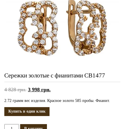
Сережки золотые с фианитами СВ1477
4 828
грн.
3 998
грн.
2.72 грамм вес изделия. Красное золото 585 пробы. Фианит.
Купить в один клик
Количество
В корзину