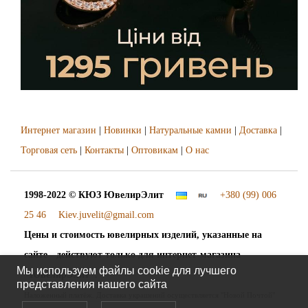
Интернет магазин
|
Новинки
|
Натуральные камни
|
Доставка
|
Торговая сеть
|
Контакты
|
Оптовикам
|
О нас
1998-2022 © КЮЗ
ЮвелирЭлит
+380 (99) 006
25 46
Kiev.juvelit@gmail.com
Цены и стоимость ювелирных изделий, указанные на
сайте - действуют только для интернет-магазина
Мы используем файлы cookie для лучшего
"ЮвелирЭлит".
представления нашего сайта
Наложенный платёж. Доставка украшений осуществляется "Новой Почтой"