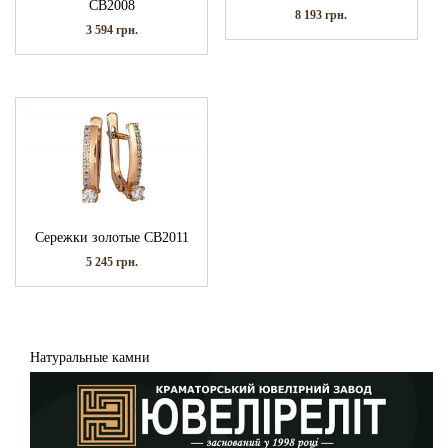
СВ2008
8 193
грн.
3 594
грн.
Сережки золотые СВ2011
5 245
грн.
Натуральные камни