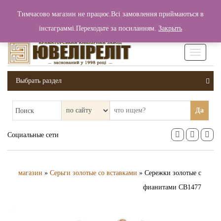
+380 (99) 006 25 46
Тимчасово магазин не працює.Всі замовлення приймаються в
0
0
Вход / Регистрация
інстаграммі.Переходьте за посиланням.
Закрыть
0 грн.
Увімкніт
навігаці
Выбрать раздел
Да
Поиск
Социальные сети
магазин
»
Серьги золотые со вставками
» Сережки золотые с
фианитами СВ1477