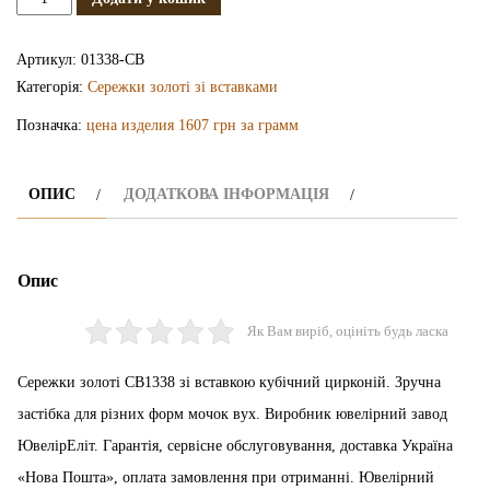
сережки
СВ1338
Артикул:
01338-СВ
кількість
Категорія:
Сережки золоті зі вставками
Позначка:
цена изделия 1607 грн за грамм
ОПИС
ДОДАТКОВА ІНФОРМАЦІЯ
Опис
Як Вам виріб, оцініть будь ласка
Сережки золоті СВ1338 зі вставкою кубічний цирконій. Зручна
застібка для різних форм мочок вух. Виробник ювелірний завод
ЮвелірЕліт. Гарантія, сервісне обслуговування, доставка Україна
«Нова Пошта», оплата замовлення при отриманні. Ювелірний