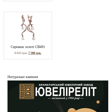
Сережки золоті СВ491
8 822
грн.
7 500
грн.
Натуральне каміння