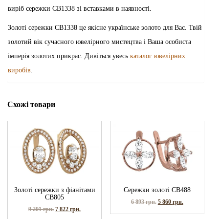
виріб сережки СВ1338 зі вставками в наявності.
Золоті сережки СВ1338 це якісне українське золото для Вас. Твій
золотий вік сучасного ювелірного мистецтва і Ваша особиста
імперія золотих прикрас. Дивіться увесь
каталог ювелірних
виробів
.
Схожі товари
Золоті сережки з фіанітами
Сережки золоті СВ488
СВ805
6 893
грн.
5 860
грн.
9 201
грн.
7 822
грн.