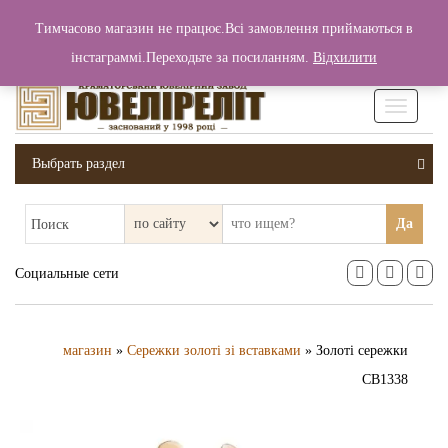
+380 (99) 006 25 46
Тимчасово магазин не працює.Всі замовлення приймаються в
0
0
Вход / Регистрация
інстаграммі.Переходьте за посиланням.
Відхилити
0 грн.
Увімкніт
навігаці
Выбрать раздел
Да
Поиск
Социальные сети
магазин
»
Сережки золоті зі вставками
» Золоті сережки
СВ1338