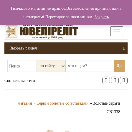
+380 (99) 006 25 46
Тимчасово магазин не працює.Всі замовлення приймаються в
0
0
Вход / Регистрация
інстаграммі.Переходьте за посиланням.
Закрыть
0 грн.
Увімкніт
навігаці
Выбрать раздел
Да
Поиск
Социальные сети
магазин
»
Серьги золотые со вставками
» Золотые серьги
СВ1338