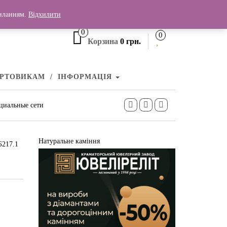
+380 (99) 006 25 46
силанням.
Відхилити
0
0
Корзина
0 грн.
УРТОВИКАМ
ІНФОРМАЦІЯ
циальные сети
Натуральне каміння
Б217.1