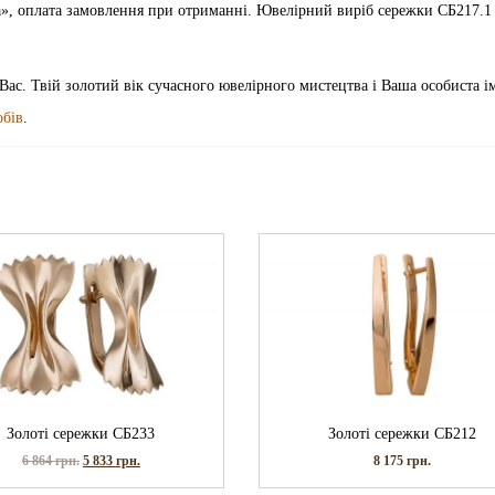
а», оплата замовлення при отриманні. Ювелірний виріб сережки СБ217.1
 Вас. Твій золотий вік сучасного ювелірного мистецтва і Ваша особиста і
обів
.
Золоті сережки СБ233
Золоті сережки СБ212
6 864
грн.
5 833
грн.
8 175
грн.