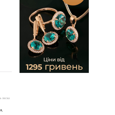
ь ласка
я,