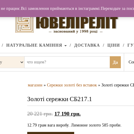
не працює.Всі замовлення приймаються в інстаграммі.Переходьте за по
НАТУРАЛЬНЕ КАМІННЯ
ДОСТАВКА
ЦІНИ
Г
Со
Да
магазин
»
Сережки золоті без вставок
» Золоті сережки С
Золоті сережки СБ217.1
20 221
грн.
17 190
грн.
12.79 грам вага виробу. Лимонне золото 585 проби.