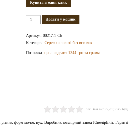
Купить в один клик
Золоті
Додати у кошик
сережки
СБ217.1
Артикул:
00217.1-СБ
кількість
Категорія:
Сережки золоті без вставок
Позначка:
цена изделия 1344 грн за грамм
Як Вам виріб, оцініть буд
ля різних форм мочок вух. Виробник ювелірний завод ЮвелірЕліт. Гаранті