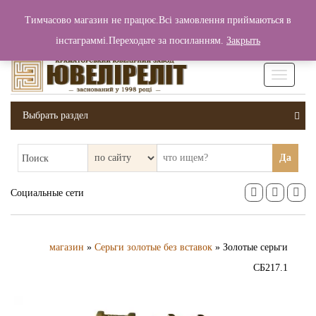
+380 (99) 006 25 46
Тимчасово магазин не працює.Всі замовлення приймаються в
0
0
Вход / Регистрация
інстаграммі.Переходьте за посиланням.
Закрыть
0 грн.
Увімкніт
навігаці
Выбрать раздел
Да
Поиск
Социальные сети
магазин
»
Серьги золотые без вставок
» Золотые серьги
СБ217.1