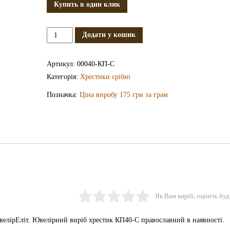
Купить в один клик
Срібний
Додати у кошик
хрестик
КП40-
Артикул:
00040-КП-С
С
Категорія:
Хрестики срібні
кількість
Позначка:
Ціна виробу 175 грн за грам
Як Вам виріб, оцініть буд
елірЕліт. Ювелірний виріб хрестик КП40-С православний в наявності.