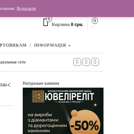
+380 (99) 006 25 46
силанням.
Відхилити
0
0
Корзина
0 грн.
УРТОВИКАМ
ІНФОРМАЦІЯ
циальные сети
Натуральне каміння
КП40-С