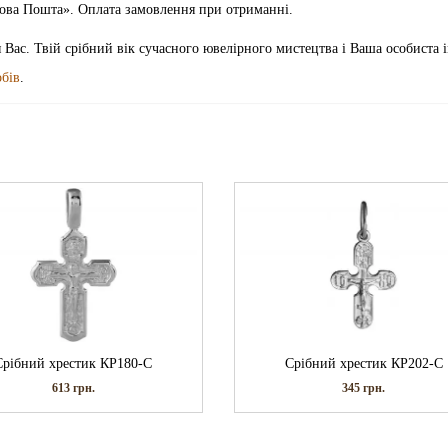
«Нова Пошта». Оплата замовлення при отриманні.
 Вас. Твій срібний вік сучасного ювелірного мистецтва і Ваша особиста 
обів
.
Срібний хрестик КР180-С
Срібний хрестик КР202-С
613
грн.
345
грн.