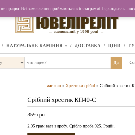
не працює.Всі замовлення приймаються в інстаграммі.Переходьте за по
НАТУРАЛЬНЕ КАМІННЯ
ДОСТАВКА
ЦІНИ
Г
Со
Да
магазин
»
Хрестики срібні
» Срібний хрестик 
Срібний хрестик КП40-С
359
грн.
2.05 грам вага виробу. Срібло проба 925. Родій.