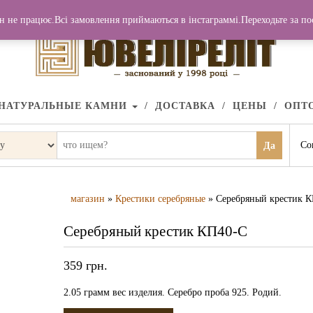
н не працює.Всі замовлення приймаються в інстаграммі.Переходьте за п
НАТУРАЛЬНЫЕ КАМНИ
ДОСТАВКА
ЦЕНЫ
ОПТ
Со
Да
магазин
»
Крестики серебряные
» Серебряный крестик 
Серебряный крестик КП40-С
359
грн.
2.05 грамм вес изделия. Серебро проба 925. Родий.