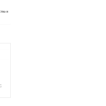
ства и
С