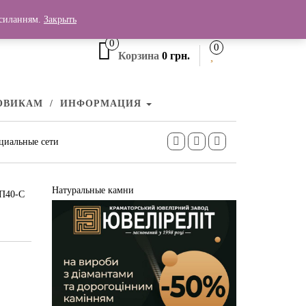
+380 (99) 006 25 46
осиланням.
Закрыть
0
0
Корзина
0 грн.
ОВИКАМ
ИНФОРМАЦИЯ
циальные сети
Натуральные камни
КП40-С