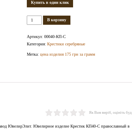
Купить в один клик
Количество
В корзину
Серебряный
крестик
Артикул:
00040-КП-С
КП40-
Категория:
Крестики серебряные
С
Метка:
цена изделия 175 грн за грамм
Як Вам виріб, оцініть буд
авод ЮвелирЭлит. Ювелирное изделие Крестик КП40-С православный в