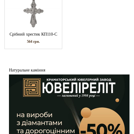
Срібний хрестик КП110-С
564
грн.
Натуральне каміння