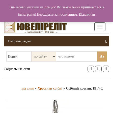
+380 (99) 006 25 46
Тимчасово магазин не працює.Всі замовлення приймаються в
0
0
Вход / Регистрация
інстаграммі.Переходьте за посиланням.
Відхилити
0 грн.
Увімкніт
навігаці
Выбрать раздел
Да
Поиск
Социальные сети
магазин
»
Хрестики срібні
» Срібний хрестик КП4-С