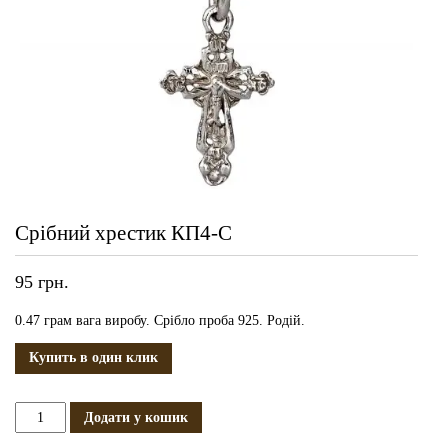
Срібний хрестик КП4-С
95
грн.
0.47 грам вага виробу. Срібло проба 925. Родій.
Купить в один клик
Срібний
Додати у кошик
хрестик