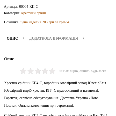
КП4-
Артикул:
00004-КП-С
С
Категорія:
Хрестики срібні
кількість
Позначка:
цена изделия 203 грн за грамм
ОПИС
ДОДАТКОВА ІНФОРМАЦІЯ
Опис
Як Вам виріб, оцініть будь ласка
Хрестик срібний КП4-С, виробник ювелірний завод ЮвелірЕліт.
Ювелірний виріб хрестик КП4-С православний в наявності.
Гарантія, сервісне обслуговування. Доставка Україна «Нова
Пошта». Оплата замовлення при отриманні.
Срібний хрестик КП4-С це якісне українське срібло для Вас. Твій