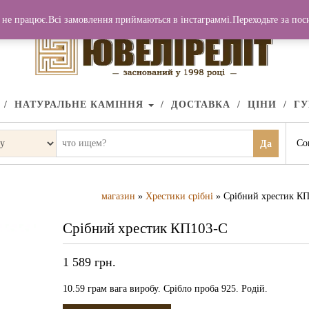
не працює.Всі замовлення приймаються в інстаграммі.Переходьте за по
НАТУРАЛЬНЕ КАМІННЯ
ДОСТАВКА
ЦІНИ
Г
Со
Да
магазин
»
Хрестики срібні
» Срібний хрестик К
Срібний хрестик КП103-С
1 589
грн.
10.59 грам вага виробу. Срібло проба 925. Родій.