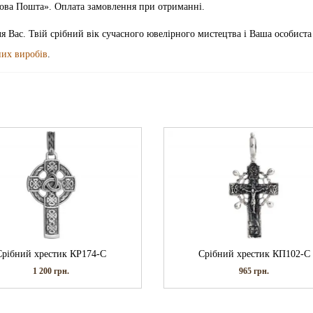
«Нова Пошта». Оплата замовлення при отриманні.
я Вас. Твій срібний вік сучасного ювелірного мистецтва і Ваша особиста
них виробів
.
Срібний хрестик КР174-С
Срібний хрестик КП102-С
1 200
грн.
965
грн.