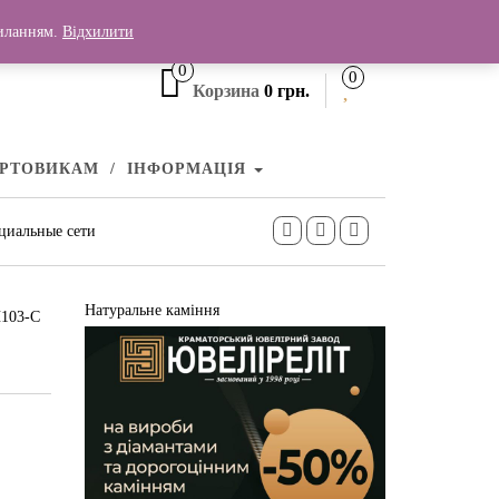
+380 (99) 006 25 46
силанням.
Відхилити
0
0
Корзина
0 грн.
УРТОВИКАМ
ІНФОРМАЦІЯ
циальные сети
Натуральне каміння
П103-С