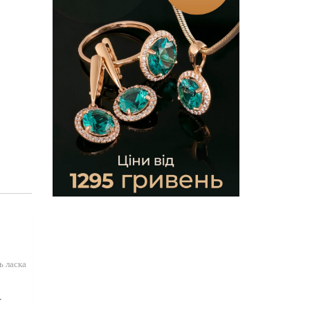
ь ласка
.