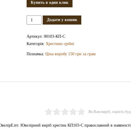
Купить в один клик
Срібний
Додати у кошик
хрестик
КП103-
Артикул:
00103-КП-С
С
Категорія:
Хрестики срібні
кількість
Позначка:
Ціна виробу 150 грн за грам
Як Вам виріб, оцініть буд
велірЕліт. Ювелірний виріб хрестик КП103-С православний в наявності