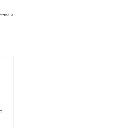
сства и
С