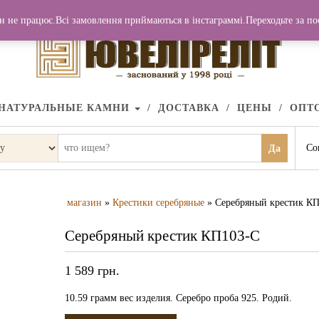
н не працює.Всі замовлення приймаються в інстаграммі.Переходьте за п
НАТУРАЛЬНЫЕ КАМНИ
ДОСТАВКА
ЦЕНЫ
ОПТ
Со
Да
магазин
»
Крестики серебряные
» Серебряный крестик К
Серебряный крестик КП103-С
1 589
грн.
10.59 грамм вес изделия. Серебро проба 925. Родий.