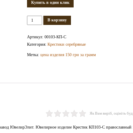
Купить в один клик
Количество
В корзину
Серебряный
крестик
Артикул:
00103-КП-С
КП103-
Категория:
Крестики серебряные
С
Метка:
цена изделия 150 грн за грамм
Як Вам виріб, оцініть буд
завод ЮвелирЭлит. Ювелирное изделие Крестик КП103-С православный 