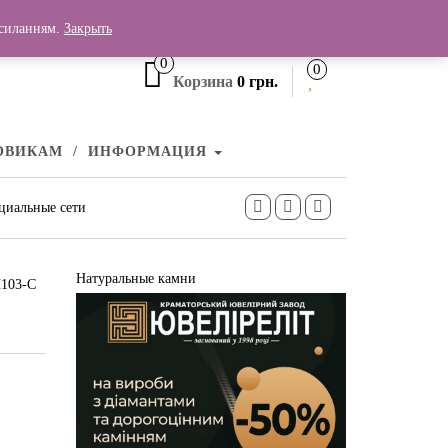
+380 (99) 006 25 46
осиланням.
Закрыть
0
0
Корзина
0 грн.
ОВИКАМ
ИНФОРМАЦИЯ
циальные сети
Натуральные камни
П103-С