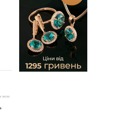
ь ласка
в