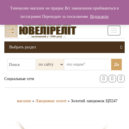
+380 (99) 006 25 46
Тимчасово магазин не працює.Всі замовлення приймаються в
0
0
Вход / Регистрация
інстаграммі.Переходьте за посиланням.
Відхилити
0 грн.
Увімкніт
навігаці
Выбрать раздел
Да
Поиск
Социальные сети
магазин
»
Ланцюжки золоті
» Золотий ланцюжок ЦП247