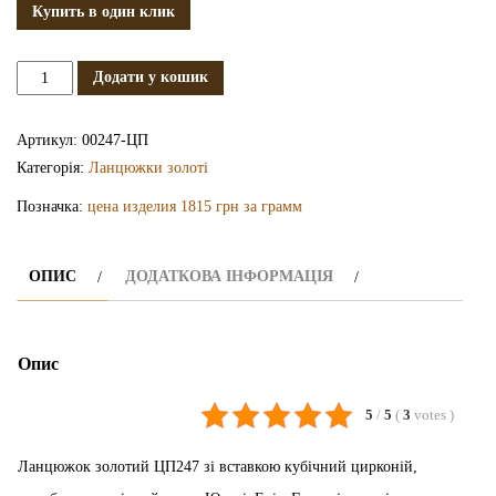
Купить в один клик
Золотий
Додати у кошик
ланцюжок
ЦП247
Артикул:
00247-ЦП
кількість
Категорія:
Ланцюжки золоті
Позначка:
цена изделия 1815 грн за грамм
ОПИС
ДОДАТКОВА ІНФОРМАЦІЯ
Опис
5
/
5
(
3
votes
)
Ланцюжок золотий ЦП247 зі вставкою кубічний цирконій,