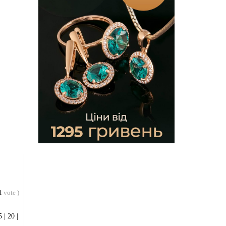
1
vote
)
 | 20 |