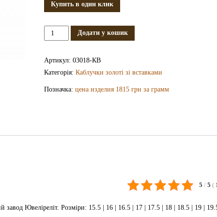
Купить в один клик
Золота
Додати у кошик
каблучка
з
Артикул:
03018-КВ
фианитом
Категорія:
Каблучки золоті зі вставками
КВ3018
Позначка:
цена изделия 1815 грн за грамм
кількість
5
/
5
(
д Ювеліреліт. Розміри: 15.5 | 16 | 16.5 | 17 | 17.5 | 18 | 18.5 | 19 | 19.5