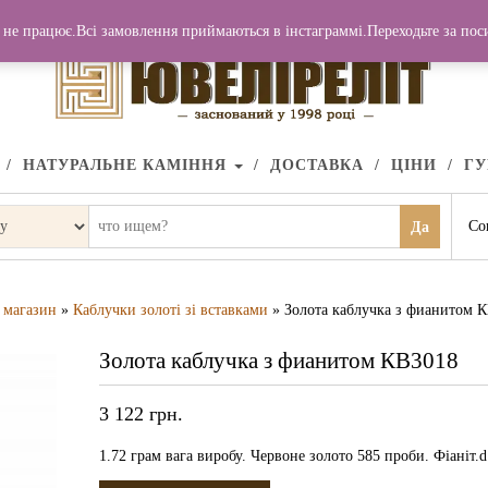
не працює.Всі замовлення приймаються в інстаграммі.Переходьте за по
НАТУРАЛЬНЕ КАМІННЯ
ДОСТАВКА
ЦІНИ
Г
Со
Да
магазин
»
Каблучки золоті зі вставками
» Золота каблучка з фианитом 
Золота каблучка з фианитом КВ3018
3 122
грн.
1.72 грам вага виробу. Червоне золото 585 проби. Фіаніт.