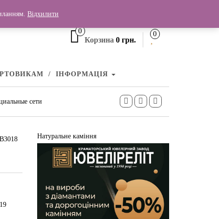
+380 (99) 006 25 46
силанням.
Відхилити
0
0
Корзина
0 грн.
УРТОВИКАМ
ІНФОРМАЦІЯ
циальные сети
Натуральне каміння
КВ3018
d19