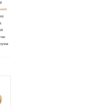
ді
олоті
ашу
д
іб
огою
блучок