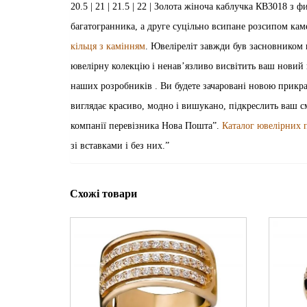
20.5 | 21 | 21.5 | 22 | Золота жіноча каблучка КВ3018 з
багатогранника, а друге суцільно всипане розсипом каме
кільця з камінням
. Ювеліреліт завжди був засновником
ювелірну колекцію і ненав’язливо висвітить ваш новий 
наших розробників . Ви будете зачаровані новою прикрас
виглядає красиво, модно і вишукано, підкреслить ваш с
компанії перевізника Нова Пошта”.
Каталог ювелірних п
зі вставками і без них.”
Схожі товари