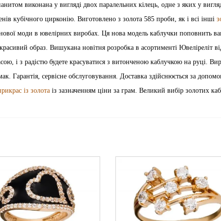
 фианитом виконана у вигляді двох паралельних кілець, одне з яких у вигля
нів кубічного цирконію. Виготовлено з золота 585 проби, як і всі інші
з
 нової моди в ювелірних виробах. Ця нова модель каблучки поповнить в
красивий образ. Вишукана новітня розробка в асортименті Ювеліреліт ві
ою, і з радістю будете красуватися з витонченою каблучкою на руці. Вир
мак. Гарантія, сервісне обслуговування. Доставка здійснюється за допом
рикрас із золота
із зазначенням ціни за грам. Великий вибір золотих ка