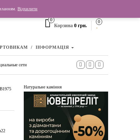
+380 (99) 006 25 46
силанням.
Відхилити
0
0
Корзина
0 грн.
УРТОВИКАМ
ІНФОРМАЦІЯ
циальные сети
Натуральне каміння
СВ1975
h22