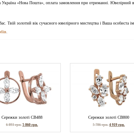
ка Україна «Нова Пошта», оплата замовлення при отриманні. Ювелірний 
Вас. Твій золотий вік сучасного ювелірного мистецтва і Ваша особиста ім
обів
.
Сережки золоті СВ488
Сережки золоті СВ800
6 893
грн.
5 860
грн.
5 786
грн.
4 919
грн.