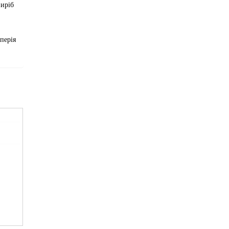
виріб
перія