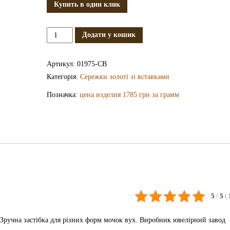
Купить в один клик
Золоті
Додати у кошик
сережки
СВ1975
Артикул:
01975-СВ
кількість
Категорія:
Сережки золоті зі вставками
Позначка:
цена изделия 1785 грн за грамм
5
/
5
(
 Зручна застібка для різних форм мочок вух. Виробник ювелірний завод