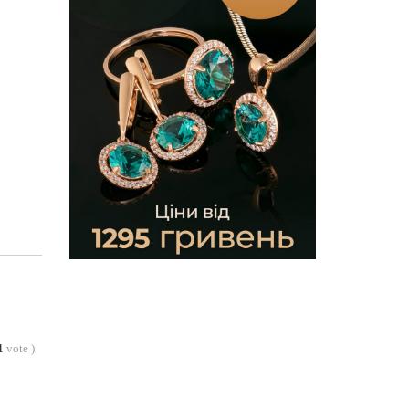
1
vote
)