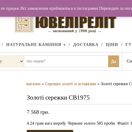
не працює.Всі замовлення приймаються в інстаграммі.Переходьте за по
НАТУРАЛЬНЕ КАМІННЯ
ДОСТАВКА
ЦІНИ
Г
Со
Да
магазин
»
Сережки золоті зі вставками
» Золоті сережки 
Золоті сережки СВ1975
7 568
грн.
4.24 грам вага виробу. Червоне золото 585 проби. Фіаніт. 