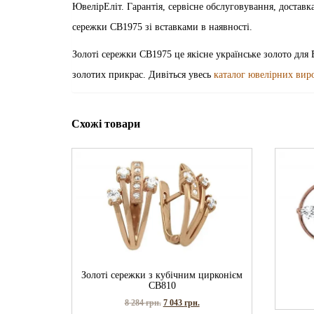
ЮвелірЕліт. Гарантія, сервісне обслуговування, достав
сережки СВ1975 зі вставками в наявності.
Золоті сережки СВ1975 це якісне українське золото для 
золотих прикрас. Дивіться увесь
каталог ювелірних вир
Схожі товари
Золоті сережки з кубічним цирконієм
СВ810
8 284
грн.
7 043
грн.