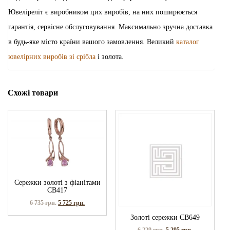
Ювеліреліт є виробником цих виробів, на них поширюється
гарантія, сервісне обслуговування. Максимально зручна доставка
в будь-яке місто країни вашого замовлення. Великий
каталог
ювелірних виробів зі срібла
і золота.
Схожі товари
Сережки золоті з фіанітами
СВ417
6 735
грн.
5 725
грн.
Золоті сережки СВ649
6 229
грн.
5 295
грн.