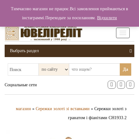
+380 (99) 006 25 46
Тимчасово магазин не працює.Всі замовлення приймаються в
0
0
Вход / Регистрация
інстаграммі.Переходьте за посиланням.
Відхилити
0 грн.
Увімкніт
навігаці
Выбрать раздел
Да
Поиск
Социальные сети
магазин
»
Сережки золоті зі вставками
» Сережки золоті з
гранатом і фіанітами СН1933.2