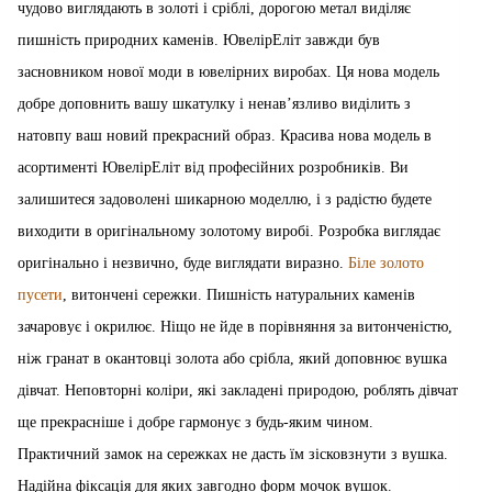
чудово виглядають в золоті і сріблі, дорогою метал виділяє
пишність природних каменів. ЮвелірЕліт завжди був
засновником нової моди в ювелірних виробах. Ця нова модель
добре доповнить вашу шкатулку і ненав’язливо виділить з
натовпу ваш новий прекрасний образ. Красива нова модель в
асортименті ЮвелірЕліт від професійних розробників. Ви
залишитеся задоволені шикарною моделлю, і з радістю будете
виходити в оригінальному золотому виробі. Розробка виглядає
оригінально і незвично, буде виглядати виразно.
Біле золото
пусети
, витончені сережки. Пишність натуральних каменів
зачаровує і окрилює. Ніщо не йде в порівняння за витонченістю,
ніж гранат в окантовці золота або срібла, який доповнює вушка
дівчат. Неповторні коліри, які закладені природою, роблять дівчат
ще прекрасніше і добре гармонує з будь-яким чином.
Практичний замок на сережках не дасть їм зісковзнути з вушка.
Надійна фіксація для яких завгодно форм мочок вушок.