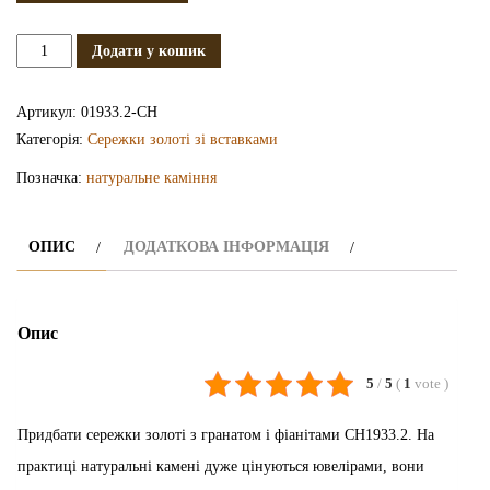
Сережки
Додати у кошик
золоті
з
Артикул:
01933.2-СН
гранатом
Категорія:
Сережки золоті зі вставками
і
Позначка:
натуральне каміння
фіанітами
СН1933.2
кількість
ОПИС
ДОДАТКОВА ІНФОРМАЦІЯ
Опис
5
/
5
(
1
vote
)
Придбати сережки золоті з гранатом і фіанітами СН1933.2. На
практиці натуральні камені дуже цінуються ювелірами, вони