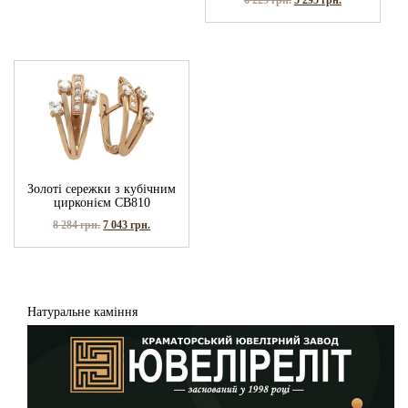
Золоті сережки з кубічним
цирконієм СВ810
8 284
грн.
7 043
грн.
Натуральне каміння