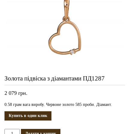
Золота підвіска з діамантами ПД1287
2 079
грн.
0.58 грам вага виробу. Червоне золото 585 проби. Діамант.
Купить в один клик
Золота
Додати у кошик