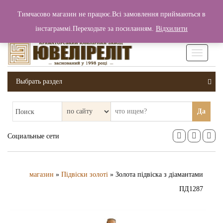
+380 (99) 006 25 46
Тимчасово магазин не працює.Всі замовлення приймаються в
0
0
Вход / Регистрация
інстаграммі.Переходьте за посиланням.
Відхилити
0 грн.
Увімкніт
навігаці
Выбрать раздел
Да
Поиск
Социальные сети
магазин
»
Підвіски золоті
» Золота підвіска з діамантами
ПД1287