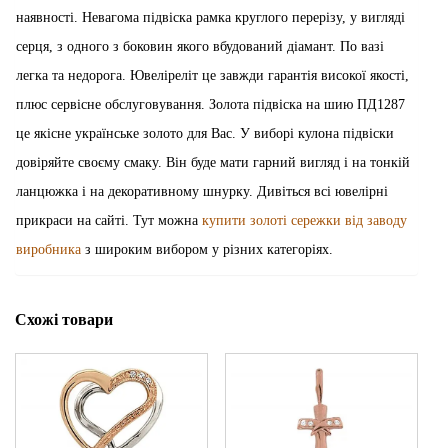
наявності. Невагома підвіска рамка круглого перерізу, у вигляді
серця, з одного з боковин якого вбудований діамант. По вазі
легка та недорога. Ювеліреліт це завжди гарантія високої якості,
плюс сервісне обслуговування. Золота підвіска на шию ПД1287
це якісне українське золото для Вас. У виборі кулона підвіски
довіряйте своєму смаку. Він буде мати гарний вигляд і на тонкій
ланцюжка і на декоративному шнурку. Дивіться всі ювелірні
прикраси на сайті. Тут можна
купити золоті сережки від заводу
виробника
з широким вибором у різних категоріях.
Схожі товари