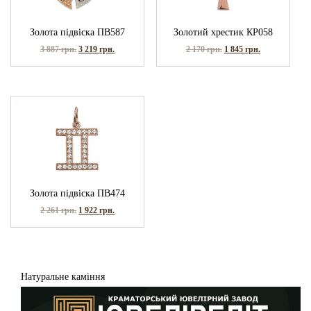
Золота підвіска ПВ587
Золотий хрестик КР058
3 887
грн.
3 219
грн.
2 170
грн.
1 845
грн.
Золота підвіска ПВ474
2 261
грн.
1 922
грн.
Натуральне каміння