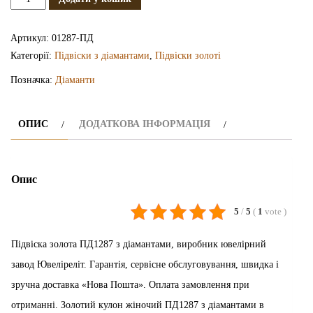
підвіска
з
Артикул:
01287-ПД
діамантами
Категорії:
Підвіски з діамантами
,
Підвіски золоті
ПД1287
Позначка:
Діаманти
кількість
ОПИС
ДОДАТКОВА ІНФОРМАЦІЯ
Опис
5
/
5
(
1
vote
)
Підвіска золота ПД1287 з діамантами, виробник ювелірний
завод Ювеліреліт. Гарантія, сервісне обслуговування, швидка і
зручна доставка «Нова Пошта». Оплата замовлення при
отриманні. Золотий кулон жіночий ПД1287 з діамантами в