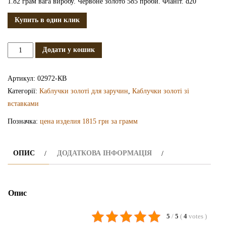
1.82 грам вага виробу. Червоне золото 585 проби. Фіаніт. d20
Купить в один клик
Золота
Додати у кошик
каблучка
КВ2972
Артикул:
02972-КВ
кількість
Категорії:
Каблучки золоті для заручин
,
Каблучки золоті зі
вставками
Позначка:
цена изделия 1815 грн за грамм
ОПИС
ДОДАТКОВА ІНФОРМАЦІЯ
Опис
5
/
5
(
4
votes
)