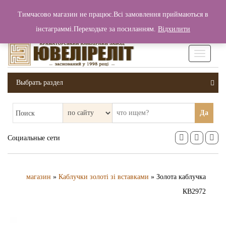
+380 (99) 006 25 46
Тимчасово магазин не працює.Всі замовлення приймаються в
0
0
Вход / Регистрация
інстаграммі.Переходьте за посиланням.
Відхилити
0 грн.
Увімкніт
навігаці
Выбрать раздел
Да
Поиск
Социальные сети
магазин
»
Каблучки золоті зі вставками
» Золота каблучка
КВ2972