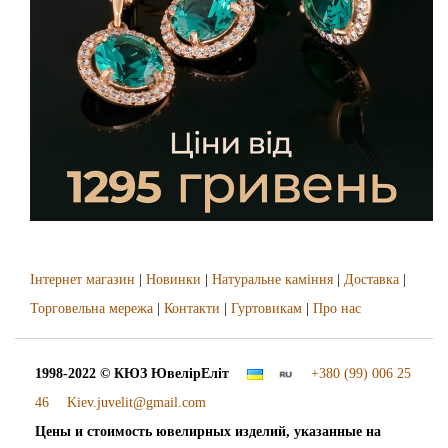
Інтернет магазин
|
Новинки
|
Натуральне каміння
|
Доставка
|
Торговельна мережа
|
Контакти
|
Гуртовикам
|
Про нас
1998-2022 © КЮЗ
ЮвелірЕліт
+380 (99) 006 25
46
Kiev.juvelit@gmail.com
Цены и стоимость ювелирных изделий, указанные на