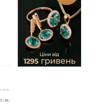
ь ласка
 | 18 |