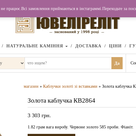
не працює.Всі замовлення приймаються в інстаграммі.Переходьте за по
НАТУРАЛЬНЕ КАМІННЯ
ДОСТАВКА
ЦІНИ
Г
Со
Да
магазин
»
Каблучки золоті зі вставками
» Золота каблучка 
Золота каблучка КВ2864
3 303
грн.
1.82 грам вага виробу. Червоне золото 585 проби. Фіаніт.