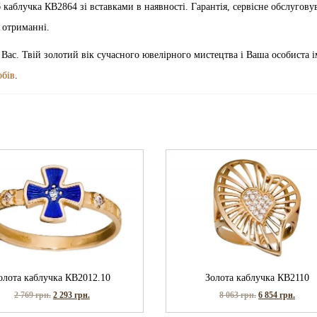
виріб каблучка КВ2864 зі вставками в наявності. Гарантія, сервісне обслугову
 отриманні.
 Вас. Твій золотий вік сучасного ювелірного мистецтва і Ваша особиста і
обів
.
олота каблучка КВ2012.10
Золота каблучка КВ2110
2 769
грн.
2 293
грн.
8 063
грн.
6 854
грн.