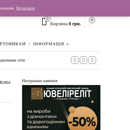
+380 (99) 006 25 46
силанням.
Відхилити
0
0
Корзина
0 грн.
УРТОВИКАМ
ІНФОРМАЦІЯ
циальные сети
Натуральне каміння
КВ2864