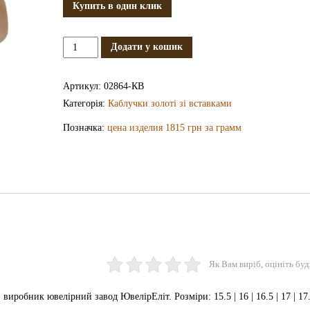
Купить в один клик
Золота
Додати у кошик
каблучка
КВ2864
Артикул:
02864-КВ
кількість
Категорія:
Каблучки золоті зі вставками
Позначка:
цена изделия 1815 грн за грамм
Як Вам виріб, оцініть буд
иробник ювелірний завод ЮвелірЕліт. Розміри: 15.5 | 16 | 16.5 | 17 | 17.5