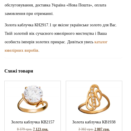
обслуговування, доставка Україна «Нова Пошта», оплата
замовлення при отриманні.
Золота каблучка КН2917.1 це якісне українське золото для Вас.
Твій золотий вік сучасного ювелірного мистецтва і Ваша
особиста імперія золотих прикрас. Дивіться увесь
каталог
ювелірних виробів
.
Схожі товари
Золота каблучка КВ2157
Золота каблучка КВ1938
8 379
грн.
7 123
грн.
3 302
грн.
2 807
грн.