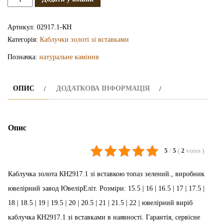
каблучка
КН2917.1
Артикул:
02917.1-КН
кількість
Категорія:
Каблучки золоті зі вставками
Позначка:
натуральне каміння
ОПИС
ДОДАТКОВА ІНФОРМАЦІЯ
Опис
5
/
5
(
2
votes
)
Каблучка золота КН2917.1 зі вставкою топаз зелений., виробник
ювелірний завод ЮвелірЕліт. Розміри: 15.5 | 16 | 16.5 | 17 | 17.5 |
18 | 18.5 | 19 | 19.5 | 20 | 20.5 | 21 | 21.5 | 22 | ювелірний виріб
каблучка КН2917.1 зі вставками в наявності. Гарантія, сервісне