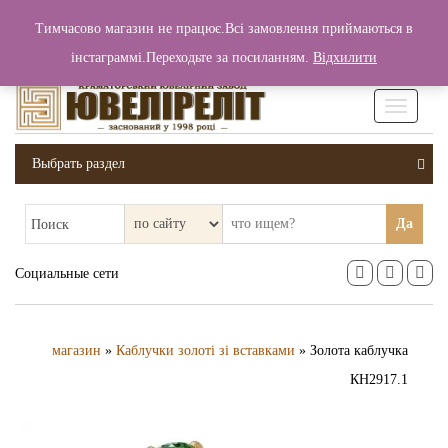
+380 (99) 006 25 46
Тимчасово магазин не працює.Всі замовлення приймаються в
0
0
Вход / Регистрация
інстаграммі.Переходьте за посиланням.
Відхилити
0 грн.
Увімкніт
навігаці
Выбрать раздел
Да
Поиск
Социальные сети
магазин
»
Каблучки золоті зі вставками
» Золота каблучка
КН2917.1