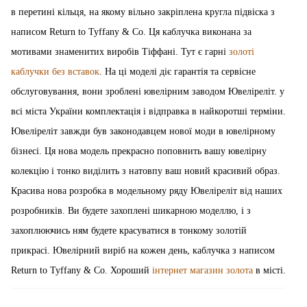
в перетині кільця, на якому вільно закріплена кругла підвіска з
написом Return to Tyffany & Co. Ця каблучка виконана за
мотивами знаменитих виробів Тіффані. Тут є гарні
золоті
каблучки без вставок
. На ці моделі діє гарантія та сервісне
обслуговування, вони зроблені ювелірним заводом Ювеліреліт. у
всі міста України комплектація і відправка в найкоротші терміни.
Ювеліреліт завжди був законодавцем нової моди в ювелірному
бізнесі. Ця нова модель прекрасно поповнить вашу ювелірну
колекцію і тонко виділить з натовпу ваш новий красивий образ.
Красива нова розробка в модельному ряду Ювеліреліт від наших
розробників. Ви будете захоплені шикарною моделлю, і з
захоплюючись ням будете красуватися в тонкому золотій
прикрасі. Ювелірний виріб на кожен день, каблучка з написом
Return to Tyffany & Co. Хороший
інтернет магазин золота
в місті.