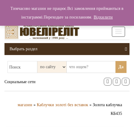
+380 (99) 006 25 46
Тимчасово магазин не працює.Всі замовлення приймаються в
0
0
Вход / Регистрация
інстаграммі.Переходьте за посиланням.
Відхилити
0 грн.
Увімкніт
навігаці
Выбрать раздел
Да
Поиск
Социальные сети
магазин
»
Каблучки золоті без вставок
» Золота каблучка
КБ435