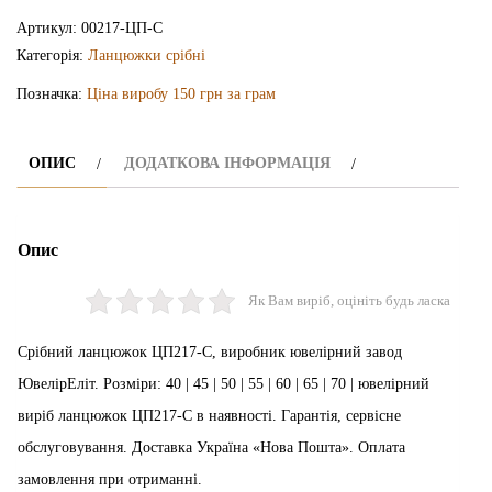
ЦП217-
Артикул:
00217-ЦП-С
С
Категорія:
Ланцюжки срібні
кількість
Позначка:
Ціна виробу 150 грн за грам
ОПИС
ДОДАТКОВА ІНФОРМАЦІЯ
Опис
Як Вам виріб, оцініть будь ласка
Срібний ланцюжок ЦП217-С, виробник ювелірний завод
ЮвелірЕліт. Розміри: 40 | 45 | 50 | 55 | 60 | 65 | 70 | ювелірний
виріб ланцюжок ЦП217-С в наявності. Гарантія, сервісне
обслуговування. Доставка Україна «Нова Пошта». Оплата
замовлення при отриманні.