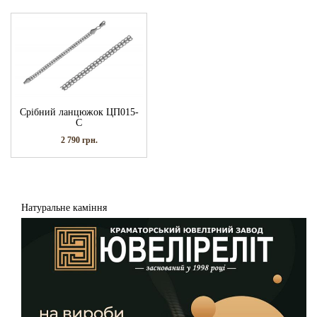
Срібний ланцюжок ЦП015-
С
2 790
грн.
Натуральне каміння