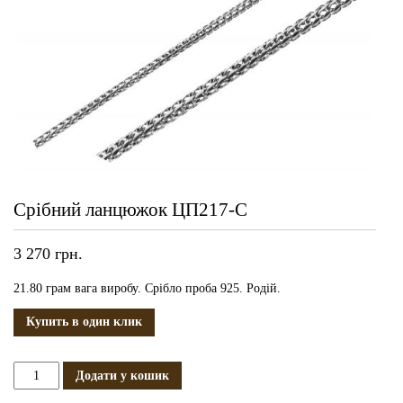
Срібний ланцюжок ЦП217-С
3 270
грн.
21.80 грам вага виробу. Срібло проба 925. Родій.
Купить в один клик
Срібний
Додати у кошик
ланцюжок