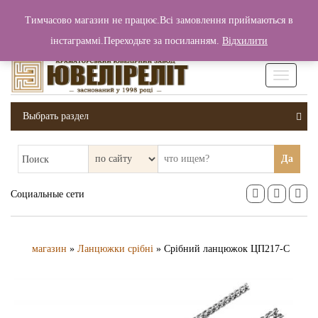
+380 (99) 006 25 46
Тимчасово магазин не працює.Всі замовлення приймаються в
0
0
Вход / Регистрация
інстаграммі.Переходьте за посиланням.
Відхилити
0 грн.
Увімкніт
навігаці
Выбрать раздел
Да
Поиск
Социальные сети
магазин
»
Ланцюжки срібні
» Срібний ланцюжок ЦП217-С