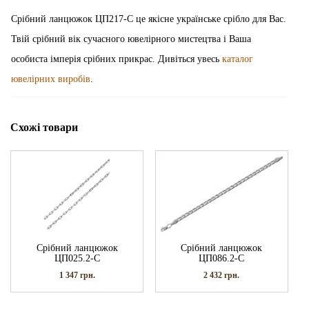
Срібний ланцюжок ЦП217-С це якісне українське срібло для Вас.
Твій срібний вік сучасного ювелірного мистецтва і Ваша
особиста імперія срібних прикрас. Дивіться увесь
каталог
ювелірних виробів
.
Схожі товари
Срібний ланцюжок
Срібний ланцюжок
ЦП025.2-С
ЦП086.2-С
1 347
грн.
2 432
грн.