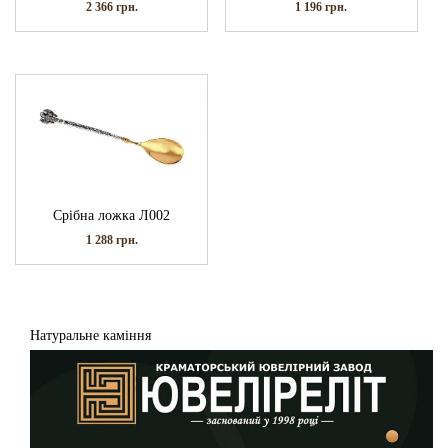
2 366
грн.
1 196
грн.
Срібна ложка Л002
1 288
грн.
Натуральне каміння