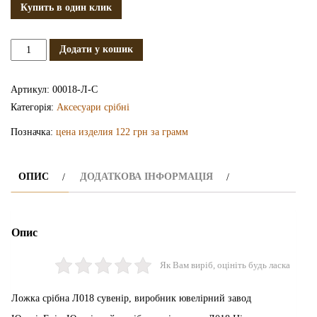
Купить в один клик
Срібна
Додати у кошик
ложка
Л018
Артикул:
00018-Л-С
кількість
Категорія:
Аксесуари срібні
Позначка:
цена изделия 122 грн за грамм
ОПИС
ДОДАТКОВА ІНФОРМАЦІЯ
Опис
Як Вам виріб, оцініть будь ласка
Ложка срібна Л018 сувенір, виробник ювелірний завод