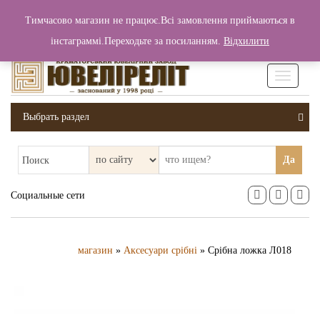
+380 (99) 006 25 46
Тимчасово магазин не працює.Всі замовлення приймаються в
0
0
Вход / Регистрация
інстаграммі.Переходьте за посиланням.
Відхилити
0 грн.
Увімкніт
навігаці
Выбрать раздел
Да
Поиск
Социальные сети
магазин
»
Аксесуари срібні
» Срібна ложка Л018