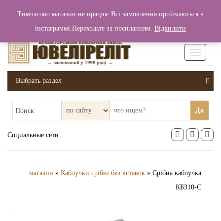
+380 (99) 006 25 46
Тимчасово магазин не працює.Всі замовлення приймаються в
0
0
Вход / Регистрация
інстаграммі.Переходьте за посиланням.
Відхилити
0 грн.
Увімкніт
навігаці
Выбрать раздел
Да
Поиск
Социальные сети
магазин
»
Каблучки срібні без вставок
» Срібна каблучка
КБ310-С