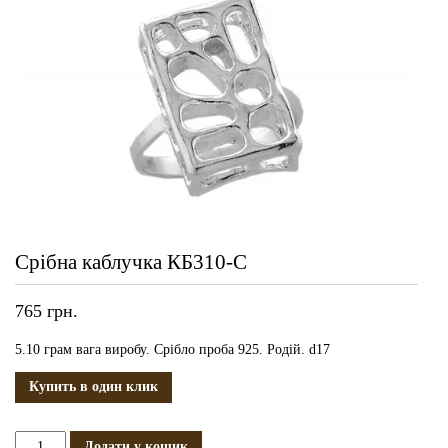
Срібна каблучка КБ310-С
765
грн.
5.10 грам вага виробу. Срібло проба 925. Родій. d17
Купить в один клик
Срібна
Додати у кошик