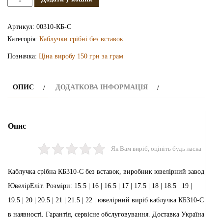
каблучка
КБ310-
Артикул:
00310-КБ-С
С
Категорія:
Каблучки срібні без вставок
кількість
Позначка:
Ціна виробу 150 грн за грам
ОПИС
ДОДАТКОВА ІНФОРМАЦІЯ
Опис
Як Вам виріб, оцініть будь ласка
Каблучка срібна КБ310-С без вставок, виробник ювелірний завод
ЮвелірЕліт. Розміри: 15.5 | 16 | 16.5 | 17 | 17.5 | 18 | 18.5 | 19 |
19.5 | 20 | 20.5 | 21 | 21.5 | 22 | ювелірний виріб каблучка КБ310-С
в наявності. Гарантія, сервісне обслуговування. Доставка Україна