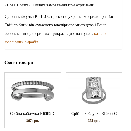
«Нова Пошта». Оплата замовлення при отриманні.
Срібна каблучка КБ310-С це якісне українське срібло для Вас.
Твій срібний вік сучасного ювелірного мистецтва і Ваша
особиста імперія срібних прикрас. Дивіться увесь
каталог
ювелірних виробів
.
Схожі товари
Срібна каблучка КБ385-С
Срібна каблучка КБ266-С
367
грн.
655
грн.