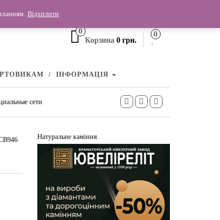
+380 (99) 006 25 46
силанням.
Відхилити
0
0
Корзина
0 грн.
УРТОВИКАМ
ІНФОРМАЦІЯ
циальные сети
Натуральне каміння
 СВ946