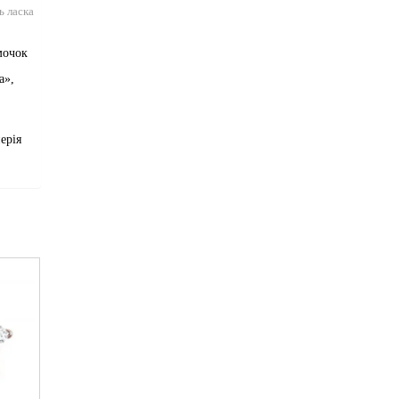
ь ласка
мочок
а»,
ерія