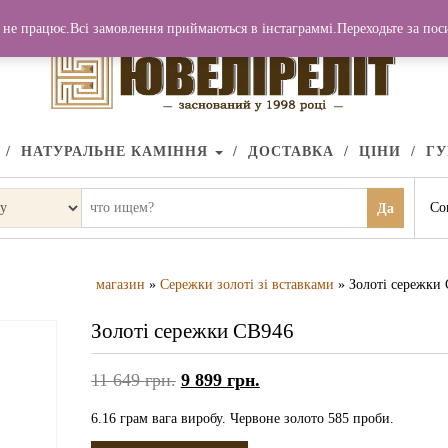
не працює.Всі замовлення приймаються в інстаграммі.Переходьте за по
НАТУРАЛЬНЕ КАМІННЯ
ДОСТАВКА
ЦІНИ
Г
Со
Да
магазин
»
Сережки золоті зі вставками
» Золоті сережки
Золоті сережки СВ946
11 649
грн.
9 899
грн.
6.16 грам вага виробу. Червоне золото 585 проби.