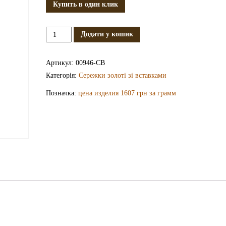
Купить в один клик
Золоті
Додати у кошик
сережки
СВ946
Артикул:
00946-СВ
кількість
Категорія:
Сережки золоті зі вставками
Позначка:
цена изделия 1607 грн за грамм