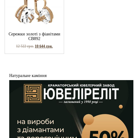
Сережки золоті з фіанітами
СВ892
12 522
грн.
10 644
грн.
Натуральне каміння