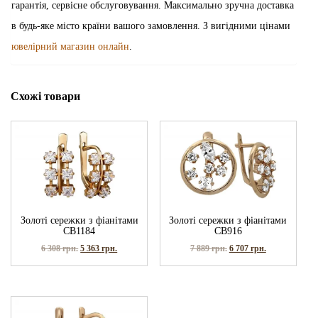
гарантія, сервісне обслуговування. Максимально зручна доставка
в будь-яке місто країни вашого замовлення. З вигідними цінами
ювелірний магазин онлайн
.
Схожі товари
Золоті сережки з фіанітами
Золоті сережки з фіанітами
СВ1184
СВ916
6 308
грн.
5 363
грн.
7 889
грн.
6 707
грн.