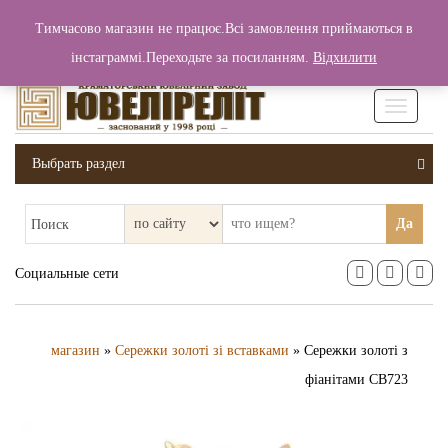
+380 (99) 006 25 46
Тимчасово магазин не працює.Всі замовлення приймаються в
0
0
Вход / Регистрация
інстаграммі.Переходьте за посиланням.
Відхилити
0 грн.
Увімкніт
навігаці
Выбрать раздел
Да
Поиск
Социальные сети
магазин
»
Сережки золоті зі вставками
» Сережки золоті з
фіанітами СВ723