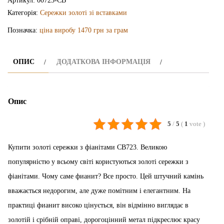
Артикул:
00723-СВ
Категорія:
Сережки золоті зі вставками
Позначка:
ціна виробу 1470 грн за грам
ОПИС
ДОДАТКОВА ІНФОРМАЦІЯ
Опис
5
/
5
(
1
vote
)
Купити золоті сережки з фіанітами СВ723. Великою
популярністю у всьому світі користуються золоті сережки з
фіанітами. Чому саме фианит? Все просто. Цей штучний камінь
вважається недорогим, але дуже помітним і елегантним. На
практиці фианит високо цінується, він відмінно виглядає в
золотій і срібній оправі, дорогоцінний метал підкреслює красу