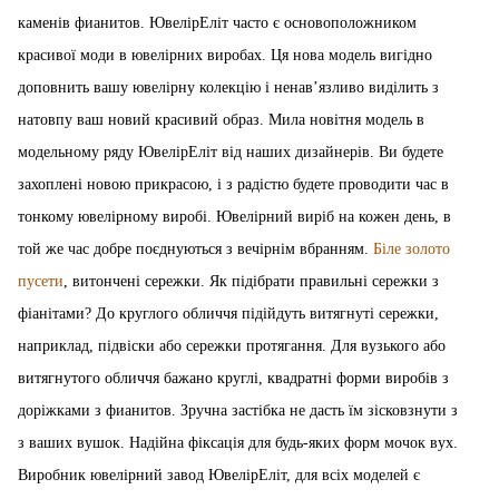
каменів фианитов. ЮвелірЕліт часто є основоположником
красивої моди в ювелірних виробах. Ця нова модель вигідно
доповнить вашу ювелірну колекцію і ненав’язливо виділить з
натовпу ваш новий красивий образ. Мила новітня модель в
модельному ряду ЮвелірЕліт від наших дизайнерів. Ви будете
захоплені новою прикрасою, і з радістю будете проводити час в
тонкому ювелірному виробі. Ювелірний виріб на кожен день, в
той же час добре поєднуються з вечірнім вбранням.
Біле золото
пусети
, витончені сережки. Як підібрати правильні сережки з
фіанітами? До круглого обличчя підійдуть витягнуті сережки,
наприклад, підвіски або сережки протягання. Для вузького або
витягнутого обличчя бажано круглі, квадратні форми виробів з
доріжками з фианитов. Зручна застібка не дасть їм зісковзнути з
з ваших вушок. Надійна фіксація для будь-яких форм мочок вух.
Виробник ювелірний завод ЮвелірЕліт, для всіх моделей є