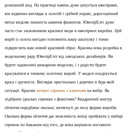
розкішний вид. На практиці камінь дуже цінується ювелірами,
він відмінно виглядає в золотій і срібній оправі, дорогоцінний
метал виділяє пишність каменів фианитов. ЮвелірЕліт дуже
часто стає засновником красивої моди в ювелірних виробах. Цей
виріб із золота вигідно поповнить вашу шкатулку і тонко
підкреслить ваш новий красивий образ. Красива нова розробка в
модельному ряду ЮвелірЕліт від заводських дизайнерів. Ви
будете задоволені шикарною моделлю, і з радістю будете
красуватися в тонкому золотому виробі. У моделі поєднується
краса і зручність. Виглядає оригінально і доречно в будь-якій
ситуації. Красиві
вечірні сережки з камінням
на вибір. Як
підібрати ідеальні сережки з фіанітами? Квадратний контур
обличчя передбачає овальні, витягнуті до низу форми виробів.
Овальна форма обличчя дає можливість жінці пробувати у виборі
сережок по бажанню від того, де вона вирішила поставити