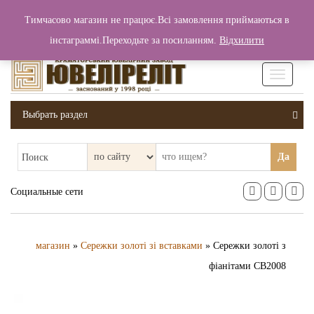
+380 (99) 006 25 46
Тимчасово магазин не працює.Всі замовлення приймаються в
0
0
Вход / Регистрация
інстаграммі.Переходьте за посиланням.
Відхилити
0 грн.
Увімкніт
навігаці
Выбрать раздел
Да
Поиск
Социальные сети
магазин
»
Сережки золоті зі вставками
» Сережки золоті з
фіанітами СВ2008