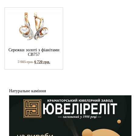
Сережки золоті з фіанітами
СВ757
7 905
грн.
6 720
грн.
Натуральне каміння