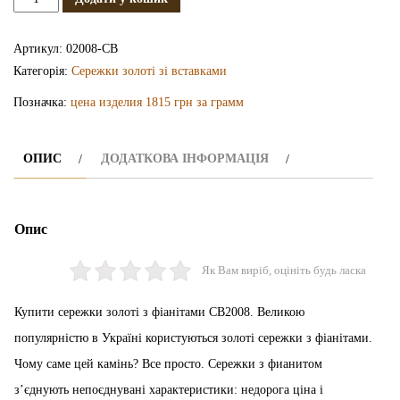
золоті
з
Артикул:
02008-СВ
фіанітами
Категорія:
Сережки золоті зі вставками
СВ2008
Позначка:
цена изделия 1815 грн за грамм
кількість
ОПИС
ДОДАТКОВА ІНФОРМАЦІЯ
Опис
Як Вам виріб, оцініть будь ласка
Купити сережки золоті з фіанітами СВ2008. Великою
популярністю в Україні користуються золоті сережки з фіанітами.
Чому саме цей камінь? Все просто. Сережки з фианитом
з’єднують непоєднувані характеристики: недорога ціна і