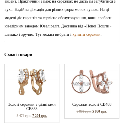
акцент. Практичний замок на сережках не дасть їм загубитися з
вуха. Надійна фіксація для різних форм мочок вушок. На ці
моделі діє гарантія та сервісне обслуговування, вони зроблені
ювелірним заводом Ювеліреліт. Доставка від «Нової Пошти»
швидко і зручно. Тут можна вибрати і
купити сережки
.
Схожі товари
Золоті сережки з фіанітами
Сережки золоті СВ488
СВ853
6 893
грн.
5 860
грн.
8 474
грн.
7 204
грн.