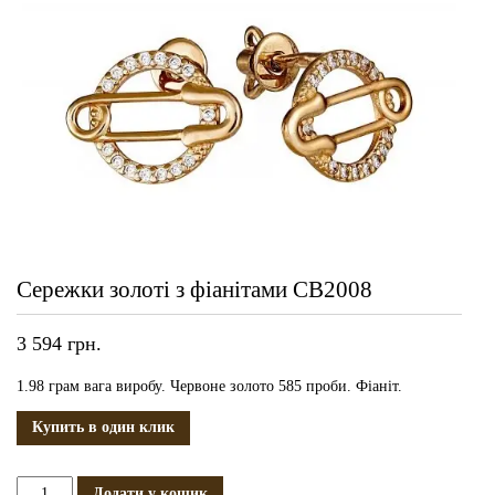
Сережки золоті з фіанітами СВ2008
3 594
грн.
1.98 грам вага виробу. Червоне золото 585 проби. Фіаніт.
Купить в один клик
Сережки
Додати у кошик