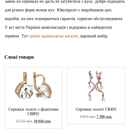
замок на сережках не дасть їм загубитися з вуха. Добре підходить
для різних форм мочок вух. Ювеліреліт є виробником цих
виробів, на них поширюється гарантія, сервісне обслуговування.
У всі міста України комплектація і відправка в найкоротші
терміни. Тут
срібло краматорськ каталог
, хороший вибір.
Схожі товари
Сережки золоті з фіанітами
Сережки золоті СВ491
СВ892
8 822
грн.
7 500
грн.
12 522
грн.
10 644
грн.