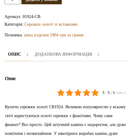
сережки
з
Артикул:
01924-СВ
фіанітами
Категорія:
Сережки золоті зі вставками
СВ1924
Позначка:
цена изделия 1904 грн за грамм
кількість
ОПИС
ДОДАТКОВА ІНФОРМАЦІЯ
Опис
5
/
5
(
1
vote
)
Купити сережки золоті СВ1924. Великою популярністю у всьому
світі користуються золоті сережки з фіанітами. Чому саме
фианит? Все просто. Цей штучний камінь є недорогим, але дуже
помітним і незвичайним. У ювелірних виробах камінь дуже