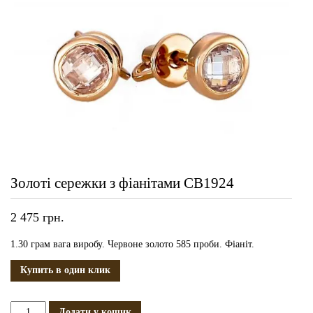
Золоті сережки з фіанітами СВ1924
2 475
грн.
1.30 грам вага виробу. Червоне золото 585 проби. Фіаніт.
Купить в один клик
Золоті
Додати у кошик