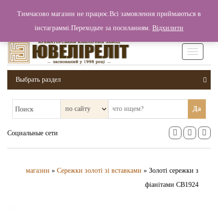
+380 (99) 006 25 46
Тимчасово магазин не працює.Всі замовлення приймаються в
0
0
Вход / Регистрация
інстаграммі.Переходьте за посиланням.
Відхилити
0 грн.
Увімкніт
навігаці
Выбрать раздел
Да
Поиск
Социальные сети
магазин
»
Сережки золоті зі вставками
» Золоті сережки з
фіанітами СВ1924