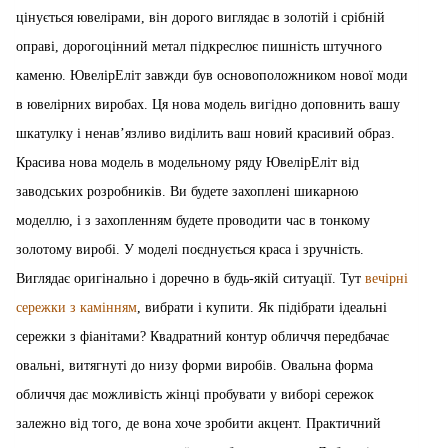
цінується ювелірами, він дорого виглядає в золотій і срібній
оправі, дорогоцінний метал підкреслює пишність штучного
каменю. ЮвелірЕліт завжди був основоположником нової моди
в ювелірних виробах. Ця нова модель вигідно доповнить вашу
шкатулку і ненав’язливо виділить ваш новий красивий образ.
Красива нова модель в модельному ряду ЮвелірЕліт від
заводських розробників. Ви будете захоплені шикарною
моделлю, і з захопленням будете проводити час в тонкому
золотому виробі. У моделі поєднується краса і зручність.
Виглядає оригінально і доречно в будь-якій ситуації. Тут
вечірні
сережки з камінням
, вибрати і купити. Як підібрати ідеальні
сережки з фіанітами? Квадратний контур обличчя передбачає
овальні, витягнуті до низу форми виробів. Овальна форма
обличчя дає можливість жінці пробувати у виборі сережок
залежно від того, де вона хоче зробити акцент. Практичний