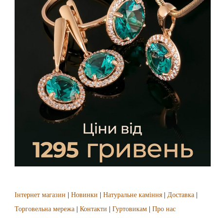
Інтернет магазин
|
Новинки
|
Натуральне каміння
|
Доставка
|
Торговельна мережа
|
Контакти
|
Гуртовикам
|
Про нас