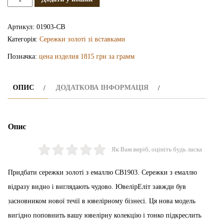
золоті
з
Артикул:
01903-СВ
емаллю
Категорія:
Сережки золоті зі вставками
СВ1903
Позначка:
цена изделия 1815 грн за грамм
кількість
ОПИС
ДОДАТКОВА ІНФОРМАЦІЯ
Опис
Як Вам виріб, оцініть будь ласка
Придбати сережки золоті з емаллю СВ1903. Сережки з емаллю
відразу видно і виглядають чудово. ЮвелірЕліт завжди був
засновником нової течії в ювелірному бізнесі. Ця нова модель
вигідно поповнить вашу ювелірну колекцію і тонко підкреслить