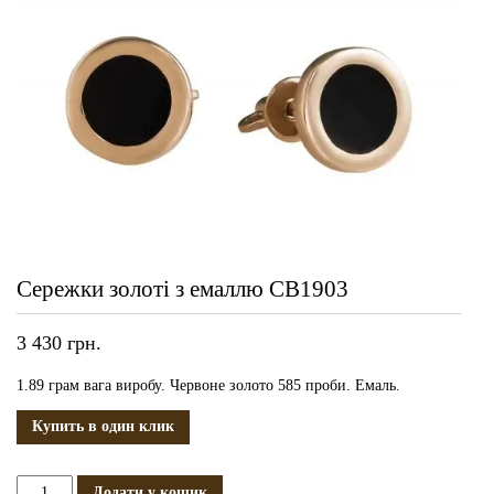
Сережки золоті з емаллю СВ1903
3 430
грн.
1.89 грам вага виробу. Червоне золото 585 проби. Емаль.
Купить в один клик
Сережки
Додати у кошик