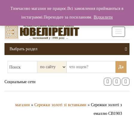
+380 (99) 006 25 46
Тимчасово магазин не працює.Всі замовлення приймаються в
0
0
Вход / Регистрация
інстаграммі.Переходьте за посиланням.
Відхилити
0 грн.
Увімкніт
навігаці
Выбрать раздел
Да
Поиск
Социальные сети
магазин
»
Сережки золоті зі вставками
» Сережки золоті з
емаллю СВ1903