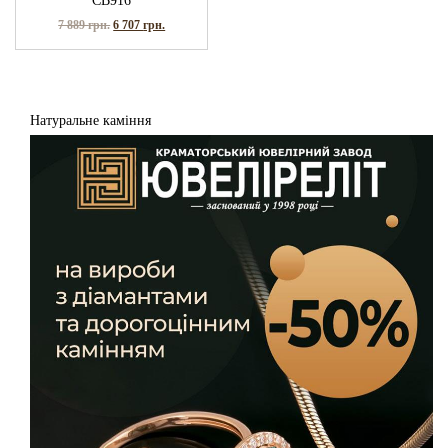
СВ916
7 889
грн.
6 707
грн.
Натуральне каміння