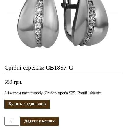
Срібні сережки СВ1857-С
550
грн.
3.14 грам вага виробу. Срібло проба 925. Родій. Фіаніт.
Купить в один клик
Срібні
Додати у кошик
сережки