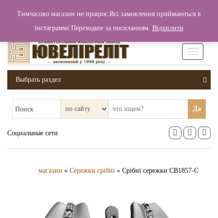
+380 (99) 006 25 46
Тимчасово магазин не працює.Всі замовлення приймаються в
0
0
Вход / Регистрация
інстаграммі.Переходьте за посиланням.
Відхилити
0 грн.
Увімкніт
навігаці
Выбрать раздел
Да
Поиск
Социальные сети
магазин
»
Сережки срібні
» Срібні сережки СВ1857-С