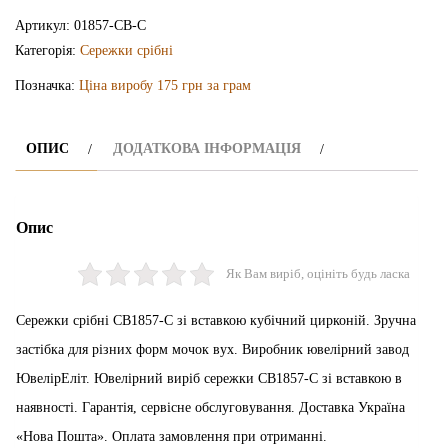
СВ1857-
Артикул:
01857-СВ-С
С
Категорія:
Сережки срібні
кількість
Позначка:
Ціна виробу 175 грн за грам
ОПИС
ДОДАТКОВА ІНФОРМАЦІЯ
Опис
Як Вам виріб, оцініть будь ласка
Сережки срібні СВ1857-С зі вставкою кубічний цирконій. Зручна
застібка для різних форм мочок вух. Виробник ювелірний завод
ЮвелірЕліт. Ювелірний виріб сережки СВ1857-С зі вставкою в
наявності. Гарантія, сервісне обслуговування. Доставка Україна
«Нова Пошта». Оплата замовлення при отриманні.