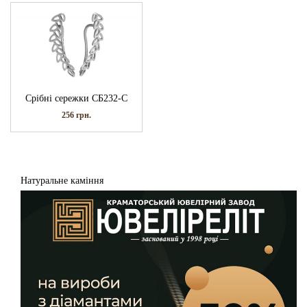
Срібні сережки СБ232-С
256
грн.
Натуральне каміння