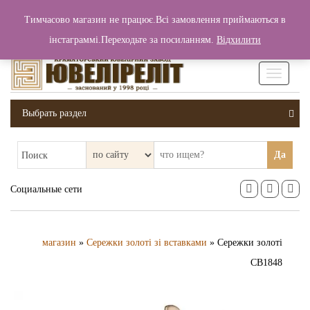
+380 (99) 006 25 46
Тимчасово магазин не працює.Всі замовлення приймаються в
0
0
Вход / Регистрация
інстаграммі.Переходьте за посиланням.
Відхилити
0 грн.
Увімкніт
навігаці
Выбрать раздел
Да
Поиск
Социальные сети
магазин
»
Сережки золоті зі вставками
» Сережки золоті
СВ1848