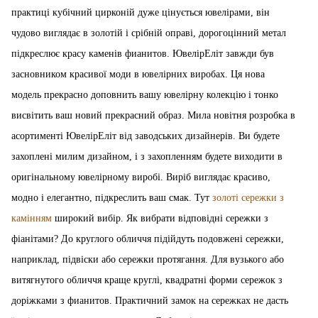
практиці кубічний цирконій дуже цінується ювелірами, він
чудово виглядає в золотій і срібній оправі, дорогоцінний метал
підкреслює красу каменів фианитов. ЮвелірЕліт завжди був
засновником красивої моди в ювелірних виробах. Ця нова
модель прекрасно доповнить вашу ювелірну колекцію і тонко
висвітить ваш новий прекрасний образ. Мила новітня розробка в
асортименті ЮвелірЕліт від заводських дизайнерів. Ви будете
захоплені милим дизайном, і з захопленням будете виходити в
оригінальному ювелірному виробі. Виріб виглядає красиво,
модно і елегантно, підкреслить ваш смак. Тут
золоті сережки з
камінням
широкий вибір. Як вибрати відповідні сережки з
фіанітами? До круглого обличчя підійдуть подовжені сережки,
наприклад, підвіски або сережки протягання. Для вузького або
витягнутого обличчя краще круглі, квадратні форми сережок з
доріжками з фианитов. Практичний замок на сережках не дасть