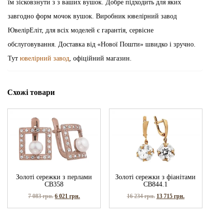
їм зісковзнути з з ваших вушок. Добре підходить для яких
завгодно форм мочок вушок. Виробник ювелірний завод
ЮвелірЕліт, для всіх моделей є гарантія, сервісне
обслуговування. Доставка від «Нової Пошти» швидко і зручно.
Тут
ювелірний завод
, офіційний магазин.
Схожі товари
Золоті сережки з перлами
Золоті сережки з фіанітами
СВ358
СВ844.1
7 083
грн.
6 021
грн.
16 234
грн.
13 715
грн.