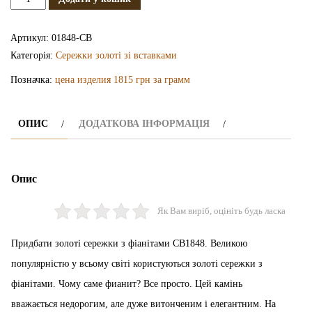
золоті
СВ1848
Артикул:
01848-СВ
кількість
Категорія:
Сережки золоті зі вставками
Позначка:
цена изделия 1815 грн за грамм
ОПИС
ДОДАТКОВА ІНФОРМАЦІЯ
Опис
Як Вам виріб, оцініть будь ласка
Придбати золоті сережки з фіанітами СВ1848. Великою
популярністю у всьому світі користуються золоті сережки з
фіанітами. Чому саме фианит? Все просто. Цей камінь
вважається недорогим, але дуже витонченим і елегантним. На