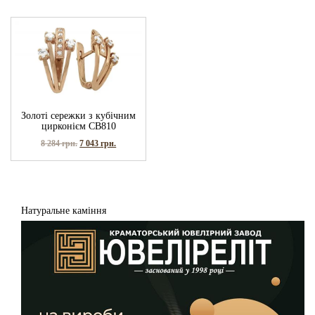
Золоті сережки з кубічним
цирконієм СВ810
8 284
грн.
7 043
грн.
Натуральне каміння