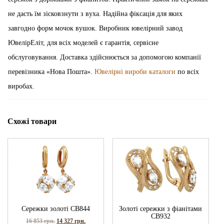
не дасть їм зісковзнути з вуха. Надійна фіксація для яких
завгодно форм мочок вушок. Виробник ювелірний завод
ЮвелірЕліт, для всіх моделей є гарантія, сервісне
обслуговування. Доставка здійснюється за допомогою компанії
перевізника «Нова Пошта».
Ювелірні вироби каталоги
по всіх
виробах.
Схожі товари
Сережки золоті СВ844
Золоті сережки з фіанітами
СВ932
16 853
грн.
14 327
грн.