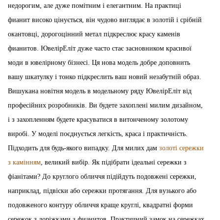
недорогим, але дуже помітним і елегантним. На практиці
фианит високо цінується, він чудово виглядає в золотій і срібній
окантовці, дорогоцінний метал підкреслює красу каменів
фианитов. ЮвелірЕліт дуже часто стає засновником красивої
моди в ювелірному бізнесі. Ця нова модель добре доповнить
вашу шкатулку і тонко підкреслить ваш новий незабутній образ.
Вишукана новітня модель в модельному ряду ЮвелірЕліт від
професійних розробників. Ви будете захоплені милим дизайном,
і з захопленням будете красуватися в витонченому золотому
виробі. У моделі поєднується легкість, краса і практичність.
Підходить для будь-якого випадку. Для милих дам
золоті сережки
з камінням
, великий вибір. Як підібрати ідеальні сережки з
фіанітами? До круглого обличчя підійдуть подовжені сережки,
наприклад, підвіски або сережки протягання. Для вузького або
подовженого контуру обличчя краще круглі, квадратні форми
сережок з доріжками з фианитов. Практичний замок на сережках