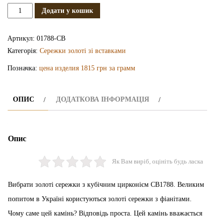
Золоті
Додати у кошик
сережки
з
Артикул:
01788-СВ
кубічним
Категорія:
Сережки золоті зі вставками
цирконієм
Позначка:
цена изделия 1815 грн за грамм
СВ1788
кількість
ОПИС
ДОДАТКОВА ІНФОРМАЦІЯ
Опис
Як Вам виріб, оцініть будь ласка
Вибрати золоті сережки з кубічним цирконієм СВ1788. Великим
попитом в Україні користуються золоті сережки з фіанітами.
Чому саме цей камінь? Відповідь проста. Цей камінь вважається