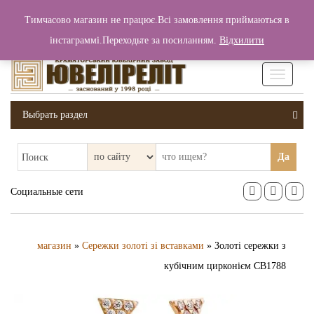
+380 (99) 006 25 46
Тимчасово магазин не працює.Всі замовлення приймаються в
0
0
Вход / Регистрация
інстаграммі.Переходьте за посиланням.
Відхилити
0 грн.
Увімкніт
навігаці
Выбрать раздел
Да
Поиск
Социальные сети
магазин
»
Сережки золоті зі вставками
» Золоті сережки з
кубічним цирконієм СВ1788