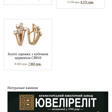
7 778
грн.
6 571
грн.
Золоті сережки з кубічним
цирконієм СВ810
8 284
грн.
7 043
грн.
Натуральне каміння