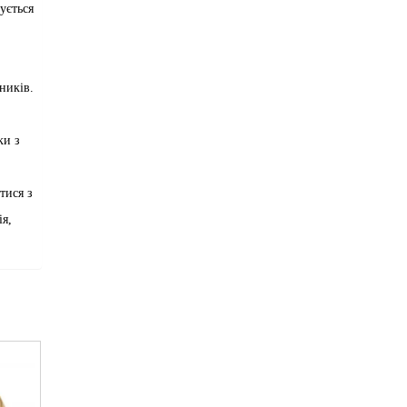
ується
ників.
ки з
тися з
я,