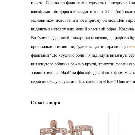
просто. Сережки з фианитом з’єднують непоєднувані хар
ювелірами, він дорого виглядає в золотій і срібній ока
засновником нової течії в ювелірному бізнесі. Цей вирі
виділить з натовпу ваш новий красивий образ. Красива
Ви будете задоволені шикарною моделлю, і з радістю бу
оригінально і незвично, буде виглядати виразно. Тут
ве
фіанітами? До круглого обличчя підійдуть витягнуті сер
витягнутого обличчя бажано круглі, трикутні форми сере
з ваших вушок. Надійна фіксація для різних форм мочок
сервісне обслуговування. Доставка від «Нової Пошти» 
Схожі товари