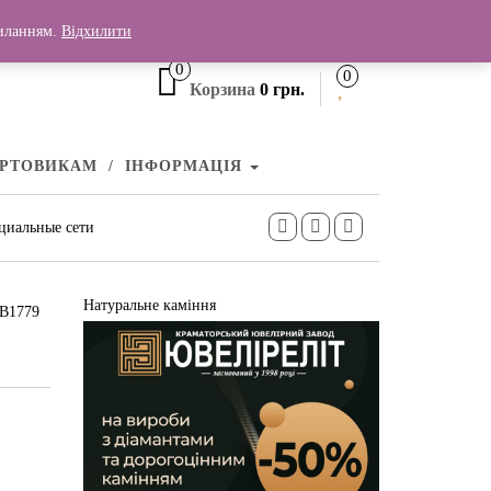
+380 (99) 006 25 46
силанням.
Відхилити
0
0
Корзина
0 грн.
УРТОВИКАМ
ІНФОРМАЦІЯ
циальные сети
Натуральне каміння
СВ1779