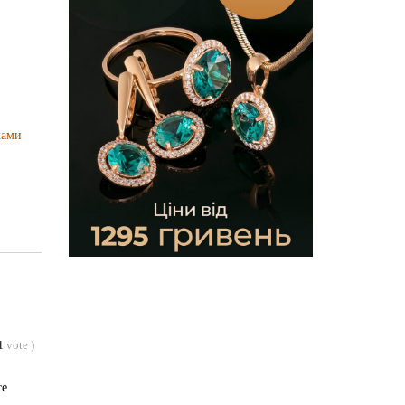
ками
1
vote
)
се