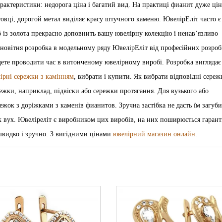
актеристики: недорога ціна і багатий вид. На практиці фианит дуже цін
нтовці, дорогой метал виділяє красу штучного каменю. ЮвелірЕліт часто є
б із золота прекрасно доповнить вашу ювелірну колекцію і ненав’язливо
 новітня розробка в модельному ряду ЮвелірЕліт від професійних розроб
дете проводити час в витонченому ювелірному виробі. Розробка виглядає
чірні сережки з камінням
, вибрати і купити. Як вибрати відповідні сереж
ежки, наприклад, підвіски або сережки протягання. Для вузького або
жок з доріжками з каменів фианитов. Зручна застібка не дасть їм загуби
 вух. Ювеліреліт є виробником цих виробів, на них поширюється гаранті
швидко і зручно. З вигідними цінами
ювелірний магазин онлайн
.