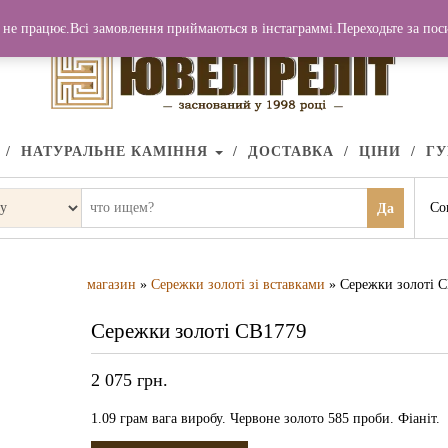
не працює.Всі замовлення приймаються в інстаграммі.Переходьте за по
НАТУРАЛЬНЕ КАМІННЯ
ДОСТАВКА
ЦІНИ
Г
Со
Да
магазин
»
Сережки золоті зі вставками
» Сережки золоті 
Сережки золоті СВ1779
2 075
грн.
1.09 грам вага виробу. Червоне золото 585 проби. Фіаніт.