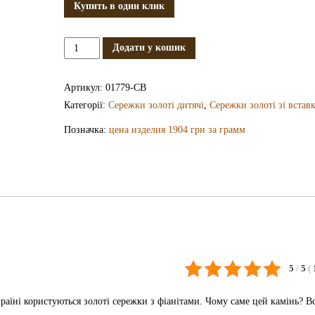
Купить в один клик
Сережки
Додати у кошик
золоті
СВ1779
Артикул:
01779-СВ
кількість
Категорії:
Сережки золоті дитячі
,
Сережки золоті зі встав
Позначка:
цена изделия 1904 грн за грамм
5
/
5
(
аїні користуються золоті сережки з фіанітами. Чому саме цей камінь? В