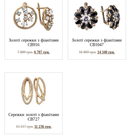
Золоті сережки з фіанітами
Золоті сережки з фіанітами
СВ916
СВ1047
7 889
грн.
6 707
грн.
16 869
грн.
14 340
грн.
Сережки золоті з фіанітами
СВ727
13 217
грн.
11 236
грн.