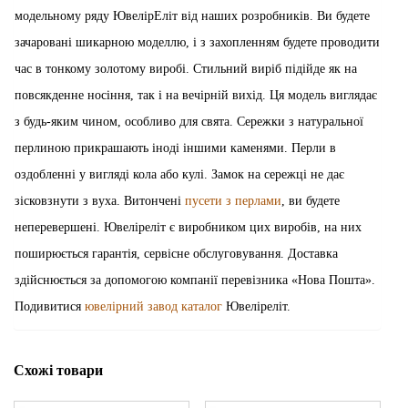
модельному ряду ЮвелірЕліт від наших розробників. Ви будете
зачаровані шикарною моделлю, і з захопленням будете проводити
час в тонкому золотому виробі. Стильний виріб підійде як на
повсякденне носіння, так і на вечірній вихід. Ця модель виглядає
з будь-яким чином, особливо для свята. Сережки з натуральної
перлиною прикрашають іноді іншими каменями. Перли в
оздобленні у вигляді кола або кулі. Замок на сережці не дає
зісковзнути з вуха. Витончені
пусети з перлами
, ви будете
неперевершені. Ювеліреліт є виробником цих виробів, на них
поширюється гарантія, сервісне обслуговування. Доставка
здійснюється за допомогою компанії перевізника «Нова Пошта».
Подивитися
ювелірний завод каталог
Ювеліреліт.
Схожі товари