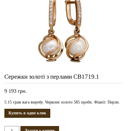
Сережки золоті з перлами СВ1719.1
9 193
грн.
5.15 грам вага виробу. Червоне золото 585 проби. Фіаніт. Перли.
Купить в один клик
Сережки
Додати у кошик