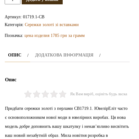
золоті
з
Артикул:
01719.1-СВ
перлами
Категорія:
Сережки золоті зі вставками
СВ1719.1
Позначка:
цена изделия 1785 грн за грамм
кількість
ОПИС
ДОДАТКОВА ІНФОРМАЦІЯ
Опис
Як Вам виріб, оцініть будь ласка
Придбати сережки золоті з перлами СВ1719.1. ЮвелірЕліт часто
є основоположником нової моди в ювелірних виробах. Ця нова
модель добре доповнить вашу шкатулку і ненав’язливо висвітить
ваш новий незабутній образ. Мила новітня розробка в