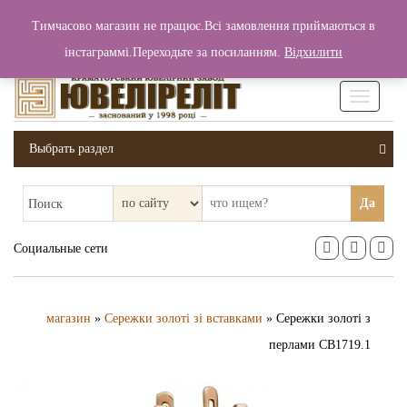
+380 (99) 006 25 46
Тимчасово магазин не працює.Всі замовлення приймаються в
0
0
Вход / Регистрация
інстаграммі.Переходьте за посиланням.
Відхилити
0 грн.
Увімкніт
навігаці
Выбрать раздел
Да
Поиск
Социальные сети
магазин
»
Сережки золоті зі вставками
» Сережки золоті з
перлами СВ1719.1