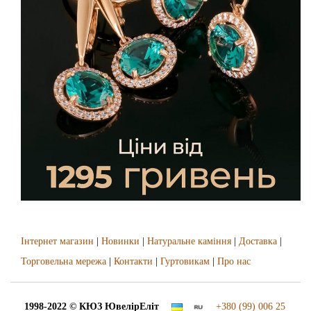
Інтернет магазин
|
Новинки
|
Натуральне каміння
|
Доставка
|
Торговельна мережа
|
Контакти
|
Гуртовикам
|
Про нас
1998-2022 © КЮЗ
ЮвелірЕліт
+380 (99) 006 25