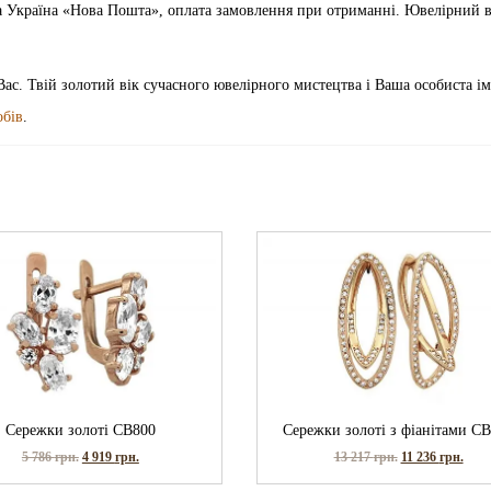
ка Україна «Нова Пошта», оплата замовлення при отриманні. Ювелірний 
Вас. Твій золотий вік сучасного ювелірного мистецтва і Ваша особиста ім
обів
.
Сережки золоті СВ800
Сережки золоті з фіанітами С
5 786
грн.
4 919
грн.
13 217
грн.
11 236
грн.