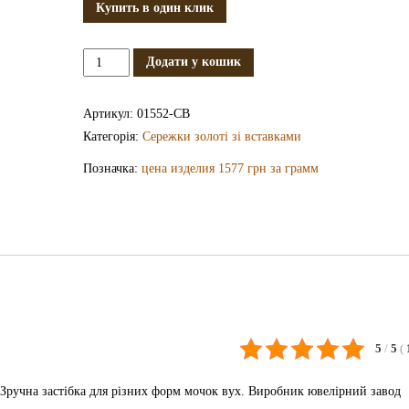
Купить в один клик
Золоті
Додати у кошик
сережки
СВ1552
Артикул:
01552-СВ
кількість
Категорія:
Сережки золоті зі вставками
Позначка:
цена изделия 1577 грн за грамм
5
/
5
(
 Зручна застібка для різних форм мочок вух. Виробник ювелірний завод