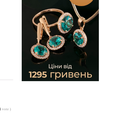
1
vote
)