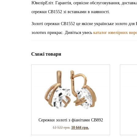
ЮвелірЕліт. Гарантія, сервісне обслуговування, достав
сережки СВ1552 зі вставками в наявності.
Золоті сережки СВ1552 це якісне українське золото для 
золотих прикрас. Дивіться увесь
каталог ювелірних вир
Схожі товари
Сережки золоті з фіанітами СВ892
12 522
грн.
10 644
грн.