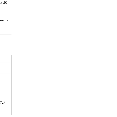
виріб
перія
В727