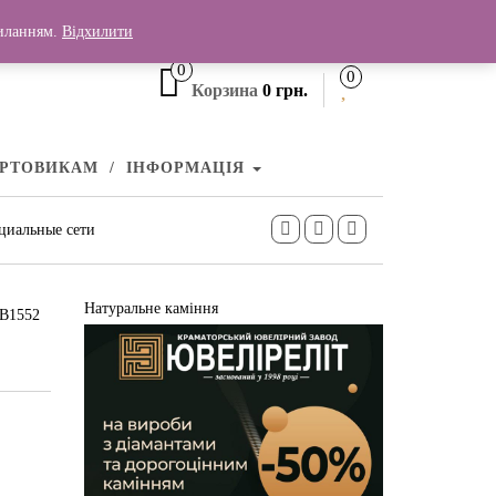
+380 (99) 006 25 46
силанням.
Відхилити
0
0
Корзина
0 грн.
УРТОВИКАМ
ІНФОРМАЦІЯ
циальные сети
Натуральне каміння
СВ1552