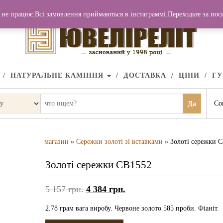
не працює.Всі замовлення приймаються в інстаграммі.Переходьте за по
НАТУРАЛЬНЕ КАМІННЯ
ДОСТАВКА
ЦІНИ
Г
Со
Да
магазин
»
Сережки золоті зі вставками
» Золоті сережки 
Золоті сережки СВ1552
5 157
грн.
4 384
грн.
2.78 грам вага виробу. Червоне золото 585 проби. Фіаніт.