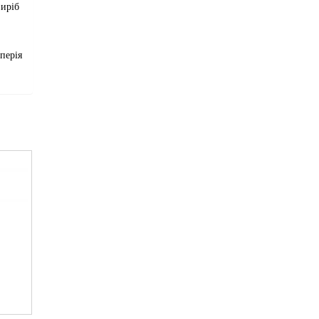
виріб
перія