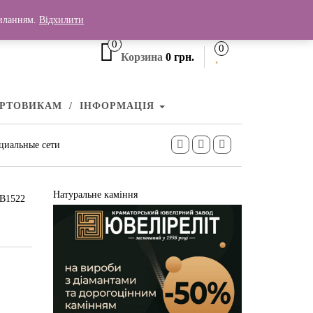
+380 (99) 006 25 46
силанням.
Відхилити
0
0
Корзина
0 грн.
УРТОВИКАМ
ІНФОРМАЦІЯ
циальные сети
Натуральне каміння
СВ1522