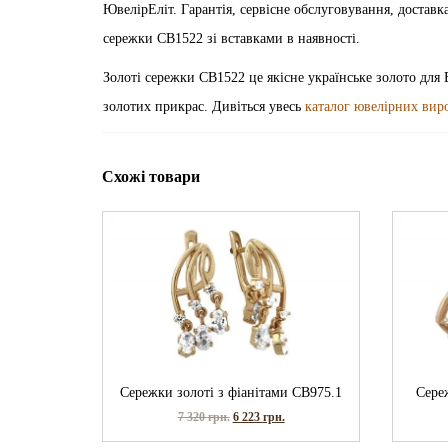
ЮвелірЕліт. Гарантія, сервісне обслуговування, достав
сережки СВ1522 зі вставками в наявності.
Золоті сережки СВ1522 це якісне українське золото для 
золотих прикрас. Дивіться увесь
каталог ювелірних вир
Схожі товари
Сережки золоті з фіанітами СВ975.1
Сере
7 320
грн.
6 223
грн.