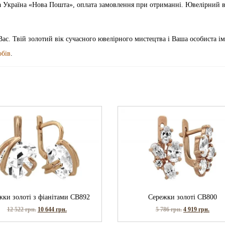
ка Україна «Нова Пошта», оплата замовлення при отриманні. Ювелірний 
Вас. Твій золотий вік сучасного ювелірного мистецтва і Ваша особиста ім
обів
.
жки золоті з фіанітами СВ892
Сережки золоті СВ800
12 522
грн.
10 644
грн.
5 786
грн.
4 919
грн.