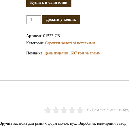
Купить в один клик
Золоті
Додати у кошик
сережки
СВ1522
Артикул:
01522-СВ
кількість
Категорія:
Сережки золоті зі вставками
Позначка:
цена изделия 1607 грн за грамм
Як Вам виріб, оцініть буд
 Зручна застібка для різних форм мочок вух. Виробник ювелірний завод