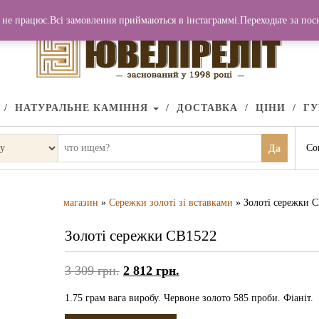
не працює.Всі замовлення приймаються в інстаграммі.Переходьте за по
НАТУРАЛЬНЕ КАМІННЯ
ДОСТАВКА
ЦІНИ
Г
Со
Да
магазин
»
Сережки золоті зі вставками
» Золоті сережки 
Золоті сережки СВ1522
3 309
грн.
2 812
грн.
1.75 грам вага виробу. Червоне золото 585 проби. Фіаніт.