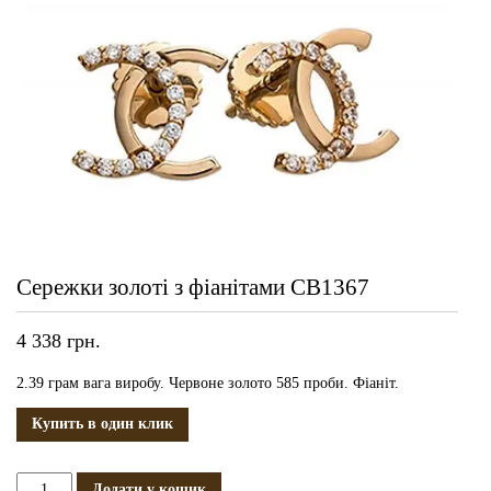
Сережки золоті з фіанітами СВ1367
4 338
грн.
2.39 грам вага виробу. Червоне золото 585 проби. Фіаніт.
Купить в один клик
Сережки
Додати у кошик