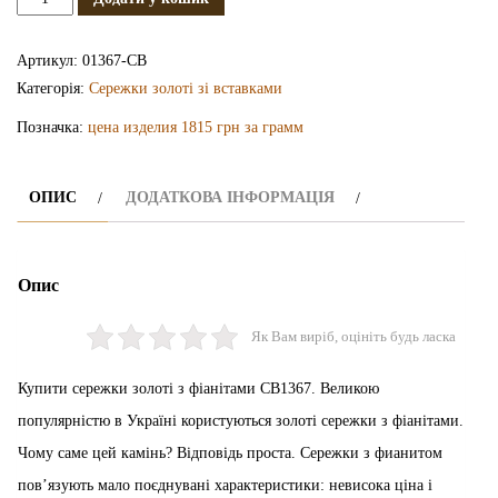
золоті
з
Артикул:
01367-СВ
фіанітами
Категорія:
Сережки золоті зі вставками
СВ1367
Позначка:
цена изделия 1815 грн за грамм
кількість
ОПИС
ДОДАТКОВА ІНФОРМАЦІЯ
Опис
Як Вам виріб, оцініть будь ласка
Купити сережки золоті з фіанітами СВ1367. Великою
популярністю в Україні користуються золоті сережки з фіанітами.
Чому саме цей камінь? Відповідь проста. Сережки з фианитом
пов’язують мало поєднувані характеристики: невисока ціна і