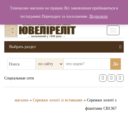
+380 (99) 006 25 46
Тимчасово магазин не працює.Всі замовлення приймаються в
0
0
Вход / Регистрация
інстаграммі.Переходьте за посиланням.
Відхилити
0 грн.
Увімкніт
навігаці
Выбрать раздел
Да
Поиск
Социальные сети
магазин
»
Сережки золоті зі вставками
» Сережки золоті з
фіанітами СВ1367