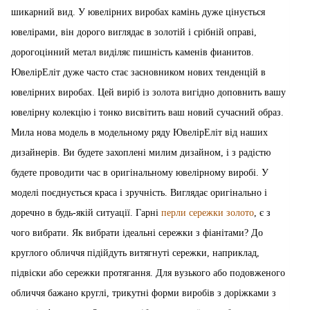
шикарний вид. У ювелірних виробах камінь дуже цінується
ювелірами, він дорого виглядає в золотій і срібній оправі,
дорогоцінний метал виділяє пишність каменів фианитов.
ЮвелірЕліт дуже часто стає засновником нових тенденцій в
ювелірних виробах. Цей виріб із золота вигідно доповнить вашу
ювелірну колекцію і тонко висвітить ваш новий сучасний образ.
Мила нова модель в модельному ряду ЮвелірЕліт від наших
дизайнерів. Ви будете захоплені милим дизайном, і з радістю
будете проводити час в оригінальному ювелірному виробі. У
моделі поєднується краса і зручність. Виглядає оригінально і
доречно в будь-якій ситуації. Гарні
перли сережки золото
, є з
чого вибрати. Як вибрати ідеальні сережки з фіанітами? До
круглого обличчя підійдуть витягнуті сережки, наприклад,
підвіски або сережки протягання. Для вузького або подовженого
обличчя бажано круглі, трикутні форми виробів з доріжками з