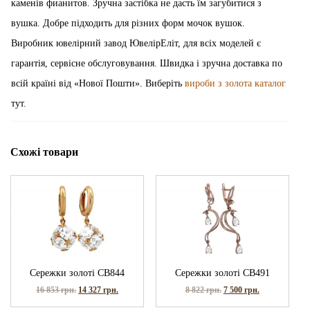
каменів фианитов. Зручна застібка не дасть їм загубитися з
вушка. Добре підходить для різних форм мочок вушок.
Виробник ювелірний завод ЮвелірЕліт, для всіх моделей є
гарантія, сервісне обслуговування. Швидка і зручна доставка по
всій країні від «Нової Пошти». Виберіть
вироби з золота каталог
тут.
Схожі товари
Сережки золоті СВ844
Сережки золоті СВ491
16 853
грн.
14 327
грн.
8 822
грн.
7 500
грн.