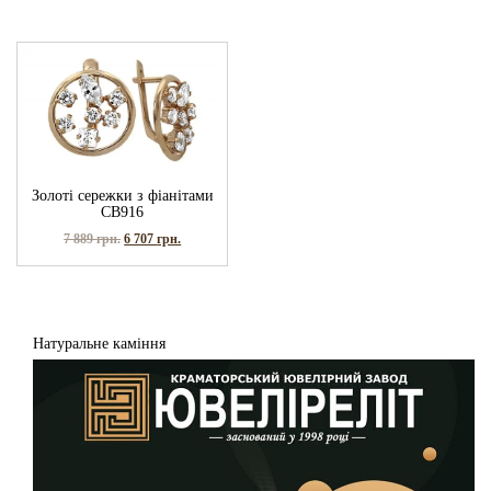
Золоті сережки з фіанітами
СВ916
7 889
грн.
6 707
грн.
Натуральне каміння