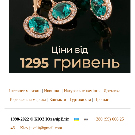
Інтернет магазин
|
Новинки
|
Натуральне каміння
|
Доставка
|
Торговельна мережа
|
Контакти
|
Гуртовикам
|
Про нас
1998-2022 © КЮЗ
ЮвелірЕліт
+380 (99) 006 25
46
Kiev.juvelit@gmail.com