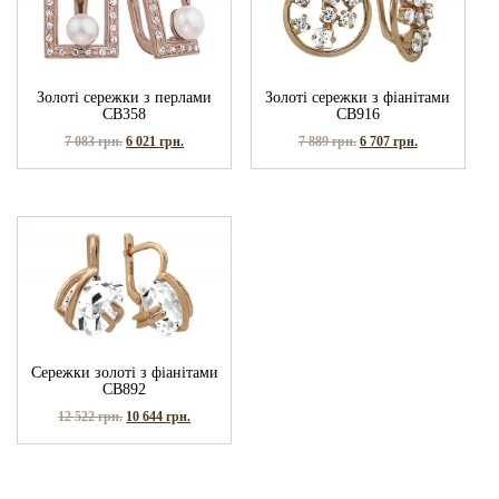
Золоті сережки з перлами
Золоті сережки з фіанітами
СВ358
СВ916
7 083
грн.
6 021
грн.
7 889
грн.
6 707
грн.
Сережки золоті з фіанітами
СВ892
12 522
грн.
10 644
грн.