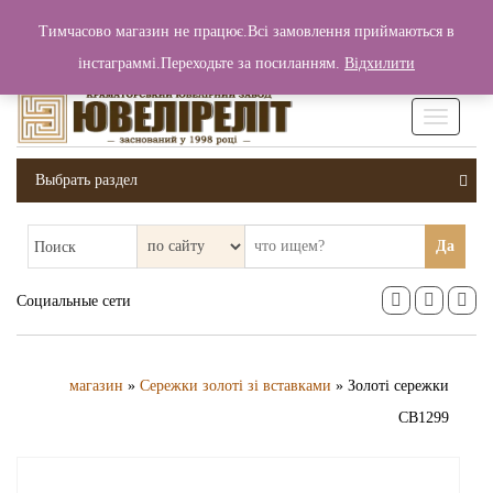
+380 (99) 006 25 46
Тимчасово магазин не працює.Всі замовлення приймаються в
0
0
Вход / Регистрация
інстаграммі.Переходьте за посиланням.
Відхилити
0 грн.
Увімкніт
навігаці
Выбрать раздел
Да
Поиск
Социальные сети
магазин
»
Сережки золоті зі вставками
» Золоті сережки
СВ1299