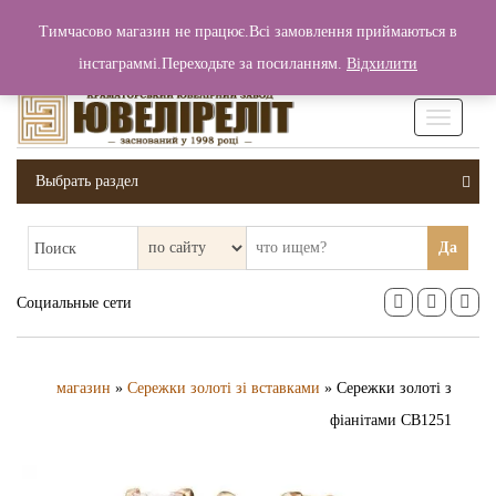
+380 (99) 006 25 46
Тимчасово магазин не працює.Всі замовлення приймаються в
0
0
Вход / Регистрация
інстаграммі.Переходьте за посиланням.
Відхилити
0 грн.
Увімкніт
навігаці
Выбрать раздел
Да
Поиск
Социальные сети
магазин
»
Сережки золоті зі вставками
» Сережки золоті з
фіанітами СВ1251