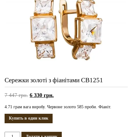
Сережки золоті з фіанітами СВ1251
7 447
грн.
6 330
грн.
4.71 грам вага виробу. Червоне золото 585 проби. Фіаніт.
Купить в один клик
Сережки
Додати у кошик