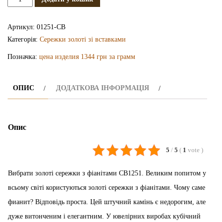
золоті
з
Артикул:
01251-СВ
фіанітами
Категорія:
Сережки золоті зі вставками
СВ1251
Позначка:
цена изделия 1344 грн за грамм
кількість
ОПИС
ДОДАТКОВА ІНФОРМАЦІЯ
Опис
5
/
5
(
1
vote
)
Вибрати золоті сережки з фіанітами СВ1251. Великим попитом у
всьому світі користуються золоті сережки з фіанітами. Чому саме
фианит? Відповідь проста. Цей штучний камінь є недорогим, але
дуже витонченим і елегантним. У ювелірних виробах кубічний