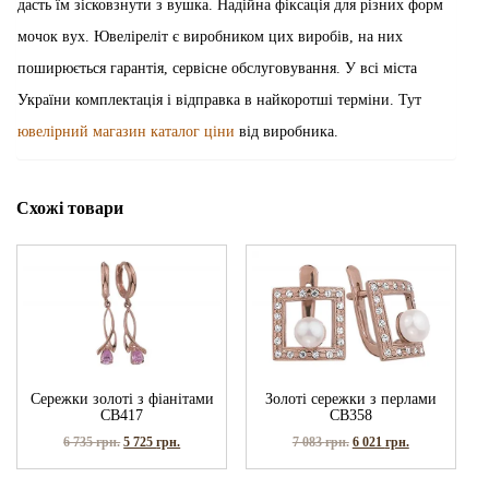
дасть їм зісковзнути з вушка. Надійна фіксація для різних форм
мочок вух. Ювеліреліт є виробником цих виробів, на них
поширюється гарантія, сервісне обслуговування. У всі міста
України комплектація і відправка в найкоротші терміни. Тут
ювелірний магазин каталог ціни
від виробника.
Схожі товари
Сережки золоті з фіанітами
Золоті сережки з перлами
СВ417
СВ358
6 735
грн.
5 725
грн.
7 083
грн.
6 021
грн.