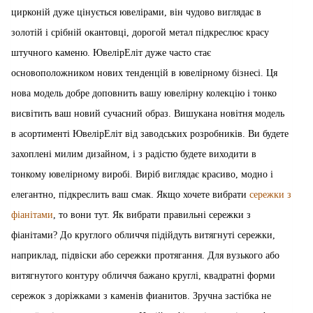
цирконій дуже цінується ювелірами, він чудово виглядає в
золотій і срібній окантовці, дорогой метал підкреслює красу
штучного каменю. ЮвелірЕліт дуже часто стає
основоположником нових тенденцій в ювелірному бізнесі. Ця
нова модель добре доповнить вашу ювелірну колекцію і тонко
висвітить ваш новий сучасний образ. Вишукана новітня модель
в асортименті ЮвелірЕліт від заводських розробників. Ви будете
захоплені милим дизайном, і з радістю будете виходити в
тонкому ювелірному виробі. Виріб виглядає красиво, модно і
елегантно, підкреслить ваш смак. Якщо хочете вибрати
сережки з
фіанітами
, то вони тут. Як вибрати правильні сережки з
фіанітами? До круглого обличчя підійдуть витягнуті сережки,
наприклад, підвіски або сережки протягання. Для вузького або
витягнутого контуру обличчя бажано круглі, квадратні форми
сережок з доріжками з каменів фианитов. Зручна застібка не