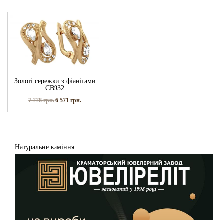
Золоті сережки з фіанітами
СВ932
7 778
грн.
6 571
грн.
Натуральне каміння