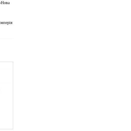
 «Нова
імперія