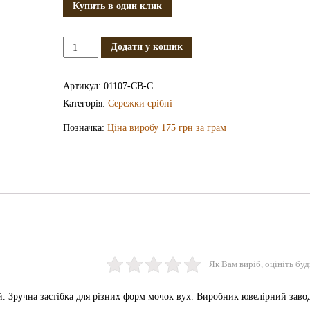
Купить в один клик
Срібні
Додати у кошик
сережки
СВ1107-
Артикул:
01107-СВ-С
С
Категорія:
Сережки срібні
кількість
Позначка:
Ціна виробу 175 грн за грам
Як Вам виріб, оцініть буд
й. Зручна застібка для різних форм мочок вух. Виробник ювелірний заво