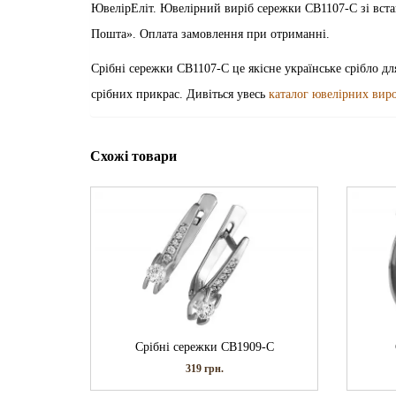
ЮвелірЕліт. Ювелірний виріб сережки СВ1107-С зі встав
Пошта». Оплата замовлення при отриманні.
Срібні сережки СВ1107-С це якісне українське срібло дл
срібних прикрас. Дивіться увесь
каталог ювелірних вир
Схожі товари
Срібні сережки СВ1909-С
319
грн.