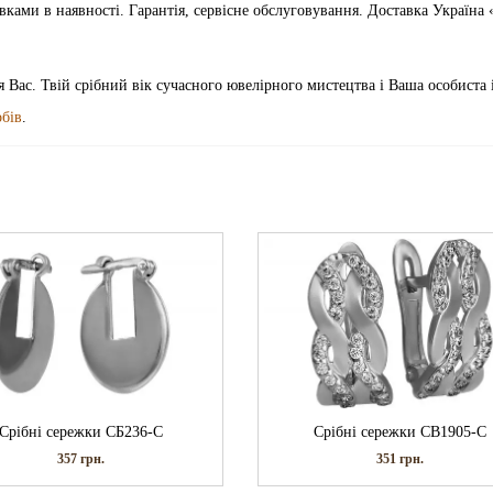
ками в наявності. Гарантія, сервісне обслуговування. Доставка Україна
я Вас. Твій срібний вік сучасного ювелірного мистецтва і Ваша особиста 
обів
.
Срібні сережки СБ236-С
Срібні сережки СВ1905-С
357
грн.
351
грн.