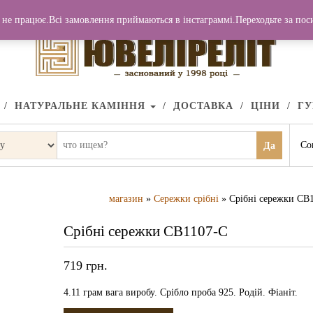
не працює.Всі замовлення приймаються в інстаграммі.Переходьте за по
НАТУРАЛЬНЕ КАМІННЯ
ДОСТАВКА
ЦІНИ
Г
Со
Да
магазин
»
Сережки срібні
» Срібні сережки СВ
Срібні сережки СВ1107-С
719
грн.
4.11 грам вага виробу. Срібло проба 925. Родій. Фіаніт.