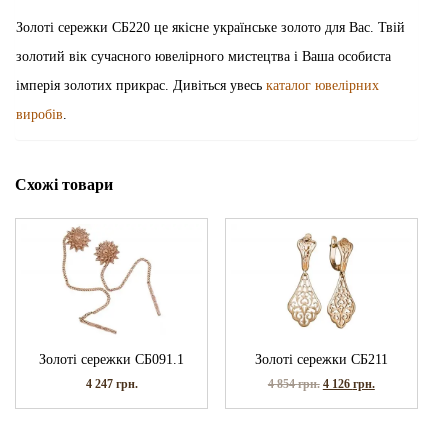
Золоті сережки СБ220 це якісне українське золото для Вас. Твій
золотий вік сучасного ювелірного мистецтва і Ваша особиста
імперія золотих прикрас. Дивіться увесь
каталог ювелірних
виробів
.
Схожі товари
Золоті сережки СБ091.1
Золоті сережки СБ211
4 247
грн.
4 854
грн.
4 126
грн.