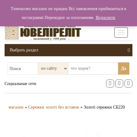
+380 (99) 006 25 46
Тимчасово магазин не працює.Всі замовлення приймаються в
0
0
Вход / Регистрация
інстаграммі.Переходьте за посиланням.
Відхилити
0 грн.
Увімкніт
навігаці
Выбрать раздел
Да
Поиск
Социальные сети
магазин
»
Сережки золоті без вставок
» Золоті сережки СБ220