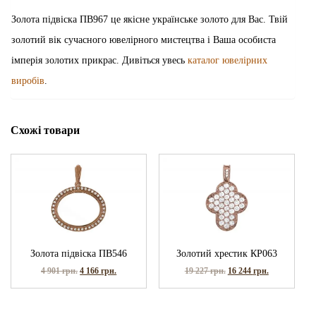
Золота підвіска ПВ967 це якісне українське золото для Вас. Твій
золотий вік сучасного ювелірного мистецтва і Ваша особиста
імперія золотих прикрас. Дивіться увесь
каталог ювелірних
виробів
.
Схожі товари
Золота підвіска ПВ546
Золотий хрестик КР063
4 901
грн.
4 166
грн.
19 227
грн.
16 244
грн.