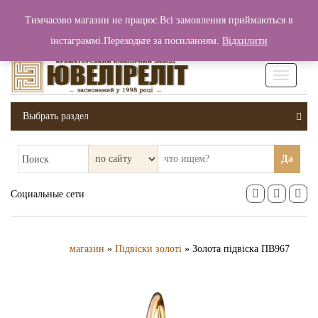
+380 (99) 006 25 46
Тимчасово магазин не працює.Всі замовлення приймаються в
0
0
Вход / Регистрация
інстаграммі.Переходьте за посиланням.
Відхилити
0 грн.
Увімкніт
навігаці
Выбрать раздел
Да
Поиск
Социальные сети
магазин
»
Підвіски золоті
» Золота підвіска ПВ967