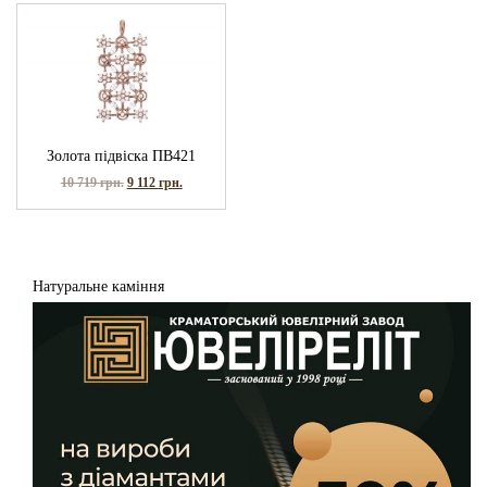
Золота підвіска ПВ421
10 719
грн.
9 112
грн.
Натуральне каміння