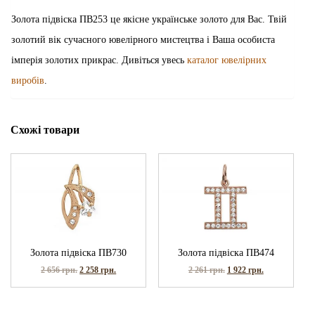
Золота підвіска ПВ253 це якісне українське золото для Вас. Твій
золотий вік сучасного ювелірного мистецтва і Ваша особиста
імперія золотих прикрас. Дивіться увесь
каталог ювелірних
виробів
.
Схожі товари
Золота підвіска ПВ730
Золота підвіска ПВ474
2 656
грн.
2 258
грн.
2 261
грн.
1 922
грн.