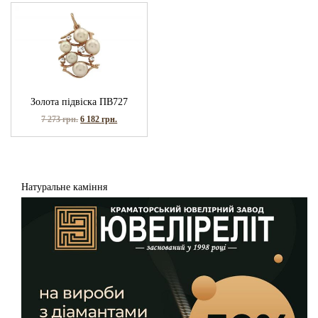
Золота підвіска ПВ727
7 273
грн.
6 182
грн.
Натуральне каміння