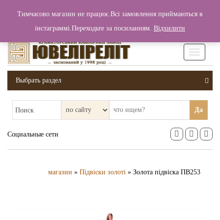
+380 (99) 006 25 46
Тимчасово магазин не працює.Всі замовлення приймаються в
0
0
Вход / Регистрация
інстаграммі.Переходьте за посиланням.
Відхилити
0 грн.
Увімкніт
навігаці
Выбрать раздел
Да
Поиск
Социальные сети
магазин
»
Підвіски золоті
» Золота підвіска ПВ253