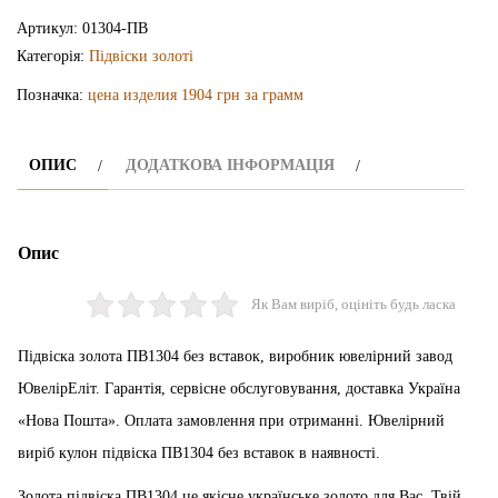
ПВ1304
Артикул:
01304-ПВ
кількість
Категорія:
Підвіски золоті
Позначка:
цена изделия 1904 грн за грамм
ОПИС
ДОДАТКОВА ІНФОРМАЦІЯ
Опис
Як Вам виріб, оцініть будь ласка
Підвіска золота ПВ1304 без вставок, виробник ювелірний завод
ЮвелірЕліт. Гарантія, сервісне обслуговування, доставка Україна
«Нова Пошта». Оплата замовлення при отриманні. Ювелірний
виріб кулон підвіска ПВ1304 без вставок в наявності.
Золота підвіска ПВ1304 це якісне українське золото для Вас. Твій