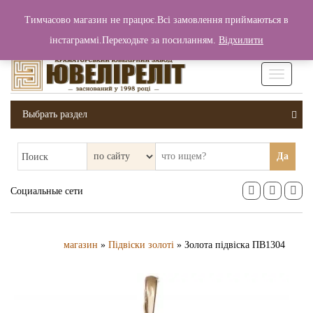
+380 (99) 006 25 46
Тимчасово магазин не працює.Всі замовлення приймаються в
0
0
Вход / Регистрация
інстаграммі.Переходьте за посиланням.
Відхилити
0 грн.
Увімкніт
навігаці
Выбрать раздел
Да
Поиск
Социальные сети
магазин
»
Підвіски золоті
» Золота підвіска ПВ1304