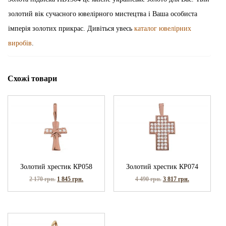
золотий вік сучасного ювелірного мистецтва і Ваша особиста
імперія золотих прикрас. Дивіться увесь
каталог ювелірних
виробів
.
Схожі товари
Золотий хрестик КР058
Золотий хрестик КР074
2 170
грн.
1 845
грн.
4 490
грн.
3 817
грн.