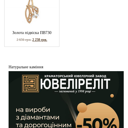
Золота підвіска ПВ730
2 656
грн.
2 258
грн.
Натуральне каміння