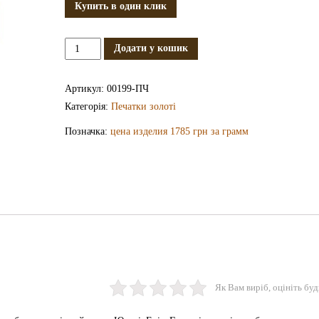
Купить в один клик
Золота
Додати у кошик
печатка
ПЧ199
Артикул:
00199-ПЧ
кількість
Категорія:
Печатки золоті
Позначка:
цена изделия 1785 грн за грамм
Як Вам виріб, оцініть буд