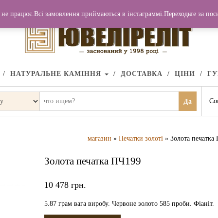
не працює.Всі замовлення приймаються в інстаграммі.Переходьте за по
НАТУРАЛЬНЕ КАМІННЯ
ДОСТАВКА
ЦІНИ
Г
Со
Да
магазин
»
Печатки золоті
» Золота печатка
Золота печатка ПЧ199
10 478
грн.
5.87 грам вага виробу. Червоне золото 585 проби. Фіаніт.