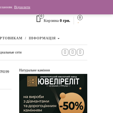
+380 (99) 006 25 46
силанням.
Відхилити
0
0
Корзина
0 грн.
УРТОВИКАМ
ІНФОРМАЦІЯ
циальные сети
Натуральне каміння
 ПЧ199