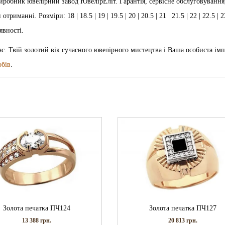
иробник ювелірний завод ЮвелірЕліт. Гарантія, сервісне обслуговування
анні. Розміри: 18 | 18.5 | 19 | 19.5 | 20 | 20.5 | 21 | 21.5 | 22 | 22.5 | 23
явності.
ас. Твій золотий вік сучасного ювелірного мистецтва і Ваша особиста імп
обів
.
Золота печатка ПЧ124
Золота печатка ПЧ127
13 388
грн.
20 813
грн.