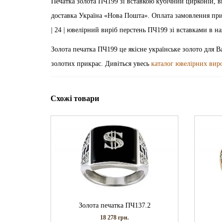
Печатка золота ПЧ199 зі вставкою кубічний цирконій, в
доставка Україна «Нова Пошта». Оплата замовлення при отрим
| 24 | ювелірний виріб перстень ПЧ199 зі вставками в на
Золота печатка ПЧ199 це якісне українське золото для В
золотих прикрас. Дивіться увесь
каталог ювелірних вир
Схожі товари
Золота печатка ПЧ137.2
18 278
грн.