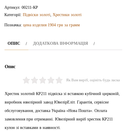
КР211
Артикул:
00211-КР
кількість
Категорії:
Підвіски золоті
,
Хрестики золоті
Позначка:
цена изделия 1904 грн за грамм
ОПИС
ДОДАТКОВА ІНФОРМАЦІЯ
Опис
Як Вам виріб, оцініть будь ласка
Хрестик золотий КР211 підвіска зі вставкою кубічний цирконій,
виробник ювелірний завод ЮвелірЕліт. Гарантія, сервісне
обслуговування, доставка Україна «Нова Пошта». Оплата
замовлення при отриманні. Ювелірний виріб хрестик КР211
кулон зі вставками в наявності.