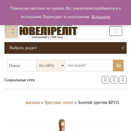
+380 (99) 006 25 46
Тимчасово магазин не працює.Всі замовлення приймаються в
0
0
Вход / Регистрация
інстаграммі.Переходьте за посиланням.
Відхилити
0 грн.
Увімкніт
навігаці
Выбрать раздел
Да
Поиск
Социальные сети
магазин
»
Хрестики золоті
» Золотий хрестик КР211