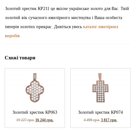
Золотий хрестик КР211 це якісне українське золото для Вас. Твій
золотий вік сучасного ювелірного мистецтва і Ваша особиста
імперія золотих прикрас. Дивіться увесь
каталог ювелірних
виробів
.
Схожі товари
Золотий хрестик КР063
Золотий хрестик КР074
19 227
грн.
16 244
грн.
4 490
грн.
3 817
грн.