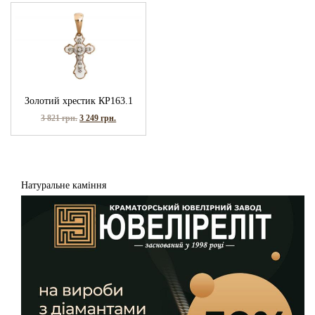
Золотий хрестик КР163.1
3 821
грн.
3 249
грн.
Натуральне каміння